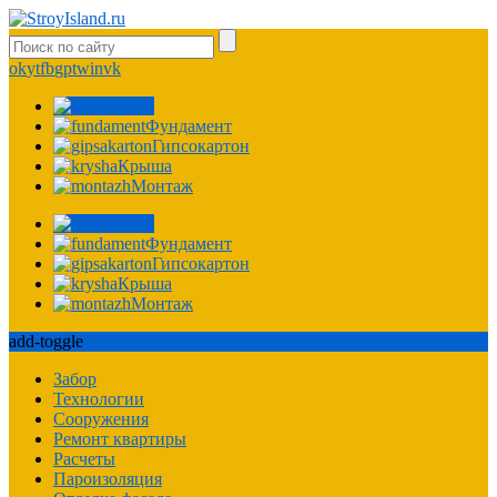
ok
yt
fb
gp
tw
in
vk
Фасад
Фундамент
Гипсокартон
Крыша
Монтаж
Фасад
Фундамент
Гипсокартон
Крыша
Монтаж
add-toggle
Забор
Технологии
Сооружения
Ремонт квартиры
Расчеты
Пароизоляция