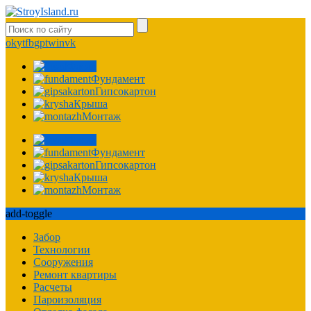
ok
yt
fb
gp
tw
in
vk
Фасад
Фундамент
Гипсокартон
Крыша
Монтаж
Фасад
Фундамент
Гипсокартон
Крыша
Монтаж
add-toggle
Забор
Технологии
Сооружения
Ремонт квартиры
Расчеты
Пароизоляция