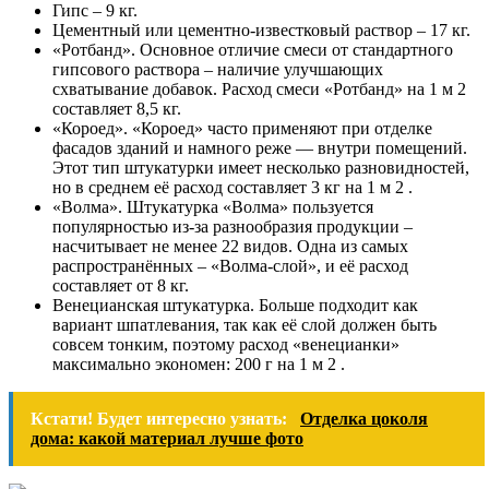
Гипс – 9 кг.
Цементный или цементно-известковый раствор – 17 кг.
«Ротбанд». Основное отличие смеси от стандартного
гипсового раствора – наличие улучшающих
схватывание добавок. Расход смеси «Ротбанд» на 1 м 2
составляет 8,5 кг.
«Короед». «Короед» часто применяют при отделке
фасадов зданий и намного реже — внутри помещений.
Этот тип штукатурки имеет несколько разновидностей,
но в среднем её расход составляет 3 кг на 1 м 2 .
«Волма». Штукатурка «Волма» пользуется
популярностью из-за разнообразия продукции –
насчитывает не менее 22 видов. Одна из самых
распространённых – «Волма-слой», и её расход
составляет от 8 кг.
Венецианская штукатурка. Больше подходит как
вариант шпатлевания, так как её слой должен быть
совсем тонким, поэтому расход «венецианки»
максимально экономен: 200 г на 1 м 2 .
Кстати! Будет интересно узнать:
Отделка цоколя
дома: какой материал лучше фото