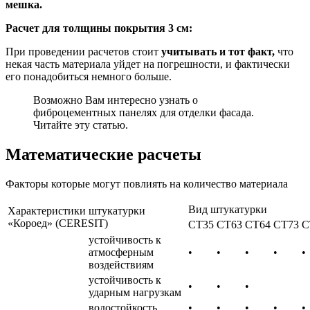
мешка.
Расчет для толщины покрытия 3 см:
При проведении расчетов стоит
учитывать и тот факт,
что
некая часть материала уйдет на погрешности, и фактически
его понадобиться немного больше.
Возможно Вам интересно узнать о
фиброцементных панелях для отделки фасада.
Читайте эту статью.
Математические расчеты
Факторы которые могут повлиять на количество материала
Вид штукатурки
Характеристики штукатурки
«Короед» (CERESIT)
СТ35
СТ63
СТ64
СТ73
С
устойчивость к
атмосферным
•
•
•
•
•
воздействиям
устойчивость к
•
•
•
ударным нагрузкам
водостойкость
•
•
•
•
•