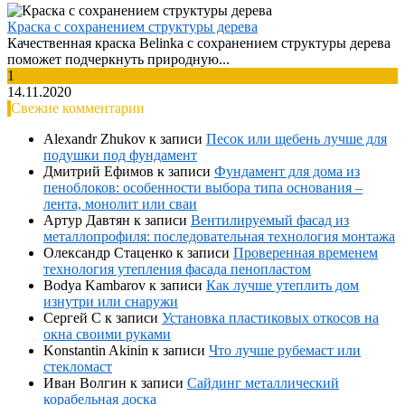
Краска с сохранением структуры дерева
Качественная краска Belinka с сохранением структуры дерева
поможет подчеркнуть природную...
1
14.11.2020
Свежие комментарии
Alexandr Zhukov
к записи
Песок или щебень лучше для
подушки под фундамент
Дмитрий Ефимов
к записи
Фундамент для дома из
пеноблоков: особенности выбора типа основания –
лента, монолит или сваи
Артур Давтян
к записи
Вентилируемый фасад из
металлопрофиля: последовательная технология монтажа
Олександр Стаценко
к записи
Проверенная временем
технология утепления фасада пенопластом
Bodya Kambarov
к записи
Как лучше утеплить дом
изнутри или снаружи
Сергей С
к записи
Установка пластиковых откосов на
окна своими руками
Konstantin Akinin
к записи
Что лучше рубемаст или
стекломаст
Иван Волгин
к записи
Сайдинг металлический
корабельная доска