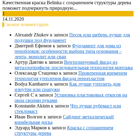
Качественная краска Belinka с сохранением структуры дерева
поможет подчеркнуть природную...
1
14.11.2020
Свежие комментарии
Alexandr Zhukov
к записи
Песок или щебень лучше для
подушки под фундамент
Дмитрий Ефимов
к записи
Фундамент для дома из
пеноблоков: особенности выбора типа основания –
лента, монолит или сваи
Артур Давтян
к записи
Вентилируемый фасад из
металлопрофиля: последовательная технология монтажа
Олександр Стаценко
к записи
Проверенная временем
технология утепления фасада пенопластом
Bodya Kambarov
к записи
Как лучше утеплить дом
изнутри или снаружи
Сергей С
к записи
Установка пластиковых откосов на
окна своими руками
Konstantin Akinin
к записи
Что лучше рубемаст или
стекломаст
Иван Волгин
к записи
Сайдинг металлический
корабельная доска
Эдуард Марков
к записи
Краска с сохранением
структуры дерева