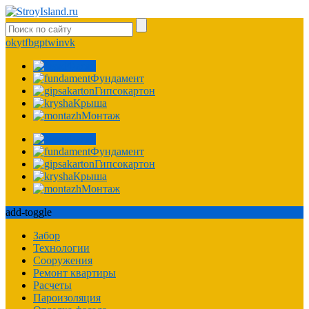
ok
yt
fb
gp
tw
in
vk
Фасад
Фундамент
Гипсокартон
Крыша
Монтаж
Фасад
Фундамент
Гипсокартон
Крыша
Монтаж
add-toggle
Забор
Технологии
Сооружения
Ремонт квартиры
Расчеты
Пароизоляция