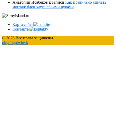
Анатолий Исабеков
к записи
Как правильно сделать
монтаж блок хауса своими руками
Карта сайта
Контакты
© 2026 Все права защищены.
ok
yt
fb
gp
tw
in
vk