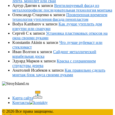
лента, монолит или сваи
Артур Давтян
к записи
Вентилируемый фасад из
металлопрофиля: последовательная технология монтажа
Олександр Стаценко
к записи
Проверенная временем
технология утепления фасада пенопластом
Bodya Kambarov
к записи
Как лучше утеплить дом
изнутри или снаружи
Сергей С
к записи
Установка пластиковых откосов на
окна своими руками
Konstantin Akinin
к записи
Что лучше рубемаст или
стекломаст
Иван Волгин
к записи
Сайдинг металлический
корабельная доска
Эдуард Марков
к записи
Краска с сохранением
структуры дерева
Анатолий Исабеков
к записи
Как правильно сделать
монтаж блок хауса своими руками
Карта сайта
Контакты
© 2026 Все права защищены.