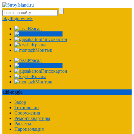
ok
yt
fb
gp
tw
in
vk
Фасад
Фундамент
Гипсокартон
Крыша
Монтаж
Фасад
Фундамент
Гипсокартон
Крыша
Монтаж
add-toggle
Забор
Технологии
Сооружения
Ремонт квартиры
Расчеты
Пароизоляция