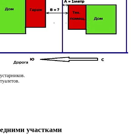
кустарников.
туалетов.
седними участками