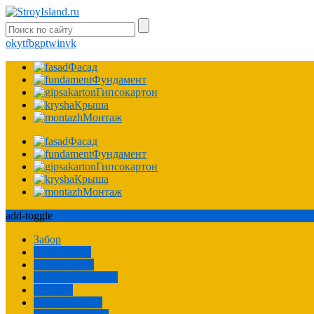
ok
yt
fb
gp
tw
in
vk
Фасад
Фундамент
Гипсокартон
Крыша
Монтаж
Фасад
Фундамент
Гипсокартон
Крыша
Монтаж
add-toggle
Забор
Технологии
Сооружения
Ремонт квартиры
Расчеты
Пароизоляция