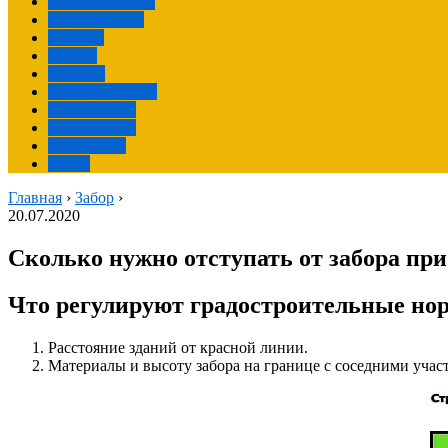
Отделка фасада
Окрашивание
Монтаж
Крыша
Изделия
Своими руками
Грунтование
Гипсокартон
Фундамент
Фасад
Главная
›
Забор
›
20.07.2020
Сколько нужно отступать от забора при
Что регулируют градостроительные но
Расстояние зданий от красной линии.
Материалы и высоту забора на границе с соседними учас