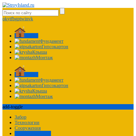
ok
yt
fb
gp
tw
in
vk
Фасад
Фундамент
Гипсокартон
Крыша
Монтаж
Фасад
Фундамент
Гипсокартон
Крыша
Монтаж
add-toggle
Забор
Технологии
Сооружения
Ремонт квартиры