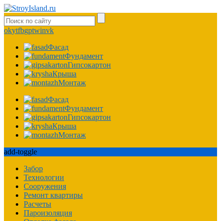
ok
yt
fb
gp
tw
in
vk
Фасад
Фундамент
Гипсокартон
Крыша
Монтаж
Фасад
Фундамент
Гипсокартон
Крыша
Монтаж
add-toggle
Забор
Технологии
Сооружения
Ремонт квартиры
Расчеты
Пароизоляция