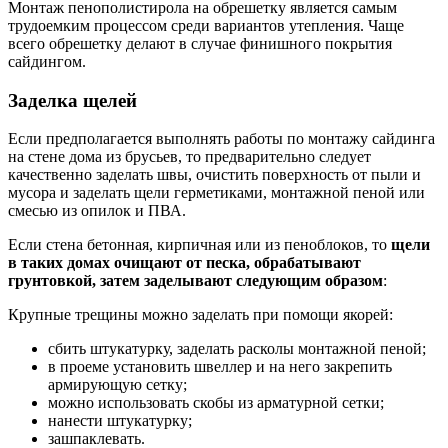
Монтаж пенополистирола на обрешетку является самым
трудоемким процессом среди вариантов утепления. Чаще
всего обрешетку делают в случае финишного покрытия
сайдингом.
Заделка щелей
Если предполагается выполнять работы по монтажу сайдинга
на стене дома из брусьев, то предварительно следует
качественно заделать швы, очистить поверхность от пыли и
мусора и заделать щели герметиками, монтажной пеной или
смесью из опилок и ПВА.
Если стена бетонная, кирпичная или из пеноблоков, то
щели
в таких домах очищают от песка, обрабатывают
грунтовкой, затем заделывают следующим образом
:
Крупные трещины можно заделать при помощи якорей:
сбить штукатурку, заделать расколы монтажной пеной;
в проеме установить швеллер и на него закрепить
армирующую сетку;
можно использовать скобы из арматурной сетки;
нанести штукатурку;
зашпаклевать.