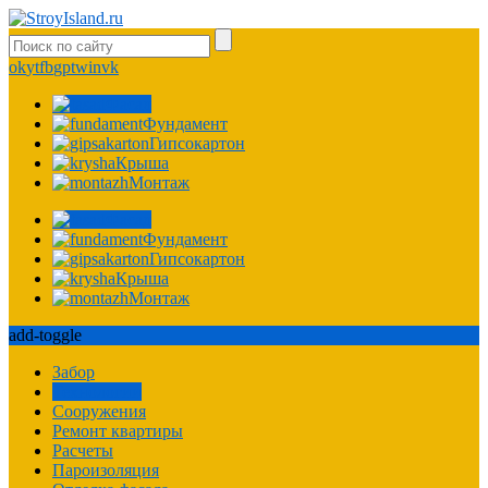
ok
yt
fb
gp
tw
in
vk
Фасад
Фундамент
Гипсокартон
Крыша
Монтаж
Фасад
Фундамент
Гипсокартон
Крыша
Монтаж
add-toggle
Забор
Технологии
Сооружения
Ремонт квартиры
Расчеты
Пароизоляция