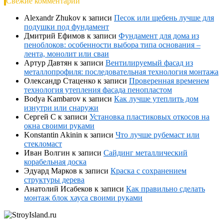
Свежие комментарии
Alexandr Zhukov
к записи
Песок или щебень лучше для
подушки под фундамент
Дмитрий Ефимов
к записи
Фундамент для дома из
пеноблоков: особенности выбора типа основания –
лента, монолит или сваи
Артур Давтян
к записи
Вентилируемый фасад из
металлопрофиля: последовательная технология монтажа
Олександр Стаценко
к записи
Проверенная временем
технология утепления фасада пенопластом
Bodya Kambarov
к записи
Как лучше утеплить дом
изнутри или снаружи
Сергей С
к записи
Установка пластиковых откосов на
окна своими руками
Konstantin Akinin
к записи
Что лучше рубемаст или
стекломаст
Иван Волгин
к записи
Сайдинг металлический
корабельная доска
Эдуард Марков
к записи
Краска с сохранением
структуры дерева
Анатолий Исабеков
к записи
Как правильно сделать
монтаж блок хауса своими руками