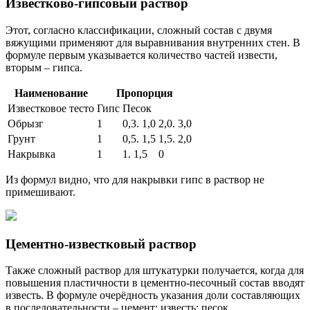
Известково-гипсовый раствор
Этот, согласно классификации, сложный состав с двумя
вяжущими применяют для выравнивания внутренних стен. В
формуле первым указывается количество частей извести,
вторым – гипса.
Наименование
Пропорция
Известковое тесто
Гипс
Песок
Обрызг
1
0,3. 1,0
2,0. 3,0
Грунт
1
0,5. 1,5
1,5. 2,0
Накрывка
1
1. 1,5
0
Из формул видно, что для накрывки гипс в раствор не
примешивают.
Цементно-известковый раствор
Также сложный раствор для штукатурки получается, когда для
повышения пластичности в цементно-песочный состав вводят
известь. В формуле очерёдность указания доли составляющих
в последовательности – цемент: известь: песок.