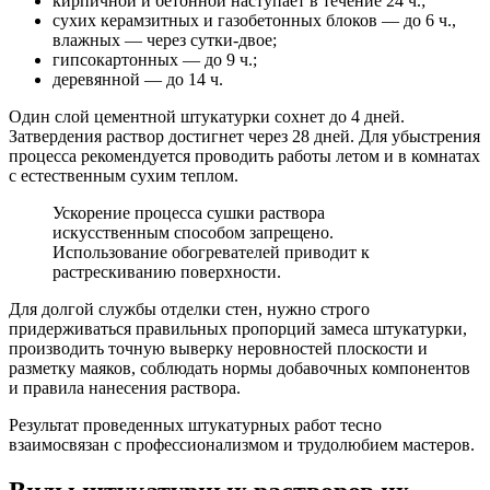
кирпичной и бетонной наступает в течение 24 ч.;
сухих керамзитных и газобетонных блоков — до 6 ч.,
влажных — через сутки-двое;
гипсокартонных — до 9 ч.;
деревянной — до 14 ч.
Один слой цементной штукатурки сохнет до 4 дней.
Затвердения раствор достигнет через 28 дней. Для убыстрения
процесса рекомендуется проводить работы летом и в комнатах
с естественным сухим теплом.
Ускорение процесса сушки раствора
искусственным способом запрещено.
Использование обогревателей приводит к
растрескиванию поверхности.
Для долгой службы отделки стен, нужно строго
придерживаться правильных пропорций замеса штукатурки,
производить точную выверку неровностей плоскости и
разметку маяков, соблюдать нормы добавочных компонентов
и правила нанесения раствора.
Результат проведенных штукатурных работ тесно
взаимосвязан с профессионализмом и трудолюбием мастеров.