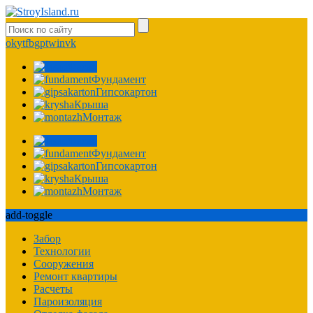
ok
yt
fb
gp
tw
in
vk
Фасад
Фундамент
Гипсокартон
Крыша
Монтаж
Фасад
Фундамент
Гипсокартон
Крыша
Монтаж
add-toggle
Забор
Технологии
Сооружения
Ремонт квартиры
Расчеты
Пароизоляция