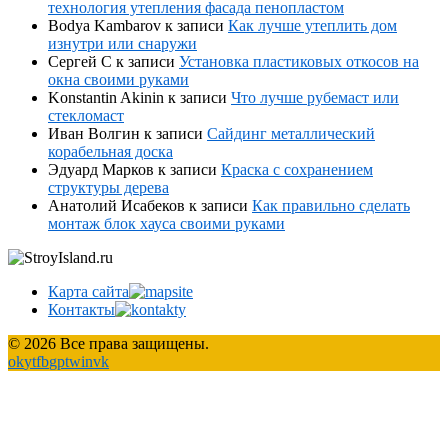
технология утепления фасада пенопластом
Bodya Kambarov
к записи
Как лучше утеплить дом
изнутри или снаружи
Сергей С
к записи
Установка пластиковых откосов на
окна своими руками
Konstantin Akinin
к записи
Что лучше рубемаст или
стекломаст
Иван Волгин
к записи
Сайдинг металлический
корабельная доска
Эдуард Марков
к записи
Краска с сохранением
структуры дерева
Анатолий Исабеков
к записи
Как правильно сделать
монтаж блок хауса своими руками
Карта сайта
Контакты
© 2026 Все права защищены.
ok
yt
fb
gp
tw
in
vk