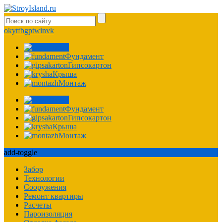
ok
yt
fb
gp
tw
in
vk
Фасад
Фундамент
Гипсокартон
Крыша
Монтаж
Фасад
Фундамент
Гипсокартон
Крыша
Монтаж
add-toggle
Забор
Технологии
Сооружения
Ремонт квартиры
Расчеты
Пароизоляция