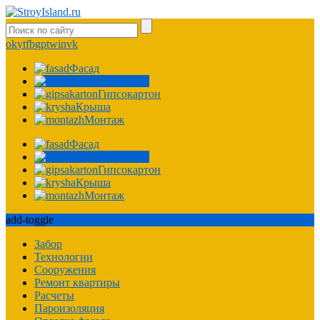
ok
yt
fb
gp
tw
in
vk
Фасад
Фундамент
Гипсокартон
Крыша
Монтаж
Фасад
Фундамент
Гипсокартон
Крыша
Монтаж
add-toggle
Забор
Технологии
Сооружения
Ремонт квартиры
Расчеты
Пароизоляция