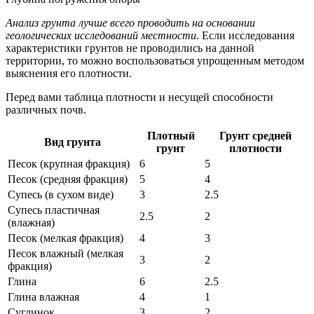
Анализ грунта лучше всего проводить на основании
геологических исследований местности
. Если исследования
характеристики грунтов не проводились на данной
территории, то можно воспользоваться упрощенным методом
выяснения его плотности.
Перед вами таблица плотности и несущей способности
различных почв.
Плотный
Грунт средней
Вид грунта
грунт
плотности
Песок (крупная фракция)
6
5
Песок (средняя фракция)
5
4
Супесь (в сухом виде)
3
2.5
Супесь пластичная
2.5
2
(влажная)
Песок (мелкая фракция)
4
3
Песок влажный (мелкая
3
2
фракция)
Глина
6
2.5
Глина влажная
4
1
Суглинок
3
2