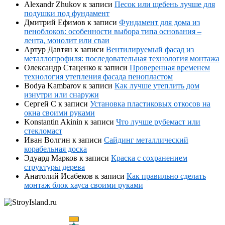
Alexandr Zhukov
к записи
Песок или щебень лучше для
подушки под фундамент
Дмитрий Ефимов
к записи
Фундамент для дома из
пеноблоков: особенности выбора типа основания –
лента, монолит или сваи
Артур Давтян
к записи
Вентилируемый фасад из
металлопрофиля: последовательная технология монтажа
Олександр Стаценко
к записи
Проверенная временем
технология утепления фасада пенопластом
Bodya Kambarov
к записи
Как лучше утеплить дом
изнутри или снаружи
Сергей С
к записи
Установка пластиковых откосов на
окна своими руками
Konstantin Akinin
к записи
Что лучше рубемаст или
стекломаст
Иван Волгин
к записи
Сайдинг металлический
корабельная доска
Эдуард Марков
к записи
Краска с сохранением
структуры дерева
Анатолий Исабеков
к записи
Как правильно сделать
монтаж блок хауса своими руками