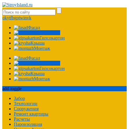
ok
yt
fb
gp
tw
in
vk
Фасад
Фундамент
Гипсокартон
Крыша
Монтаж
Фасад
Фундамент
Гипсокартон
Крыша
Монтаж
add-toggle
Забор
Технологии
Сооружения
Ремонт квартиры
Расчеты
Пароизоляция