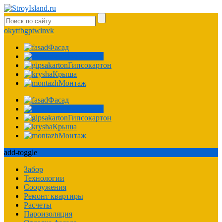
ok
yt
fb
gp
tw
in
vk
Фасад
Фундамент
Гипсокартон
Крыша
Монтаж
Фасад
Фундамент
Гипсокартон
Крыша
Монтаж
add-toggle
Забор
Технологии
Сооружения
Ремонт квартиры
Расчеты
Пароизоляция