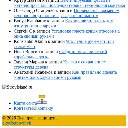
Артур Давтян
к записи
Вентилируемый фасад из
металлопрофиля: последовательная технология монтажа
Олександр Стаценко
к записи
Проверенная временем
технология утепления фасада пенопластом
Bodya Kambarov
к записи
Как лучше утеплить дом
изнутри или снаружи
Сергей С
к записи
Установка пластиковых откосов на
окна своими руками
Konstantin Akinin
к записи
Что лучше рубемаст или
стекломаст
Иван Волгин
к записи
Сайдинг металлический
корабельная доска
Эдуард Марков
к записи
Краска с сохранением
структуры дерева
Анатолий Исабеков
к записи
Как правильно сделать
монтаж блок хауса своими руками
Карта сайта
Контакты
© 2026 Все права защищены.
ok
yt
fb
gp
tw
in
vk