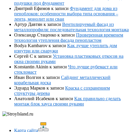
подушки под фундамент
Дмитрий Ефимов
к записи
Фундамент для дома из
пеноблоков: особенности выбора типа основания –
лента, монолит или сваи
Артур Давтян
к записи
Вентилируемый фасад из
металлопрофиля: последовательная технология монтажа
Олександр Стаценко
к записи
Проверенная временем
технология утепления фасада пенопластом
Bodya Kambarov
к записи
Как лучше утеплить дом
изнутри или снаружи
Сергей С
к записи
Установка пластиковых откосов на
окна своими руками
Konstantin Akinin
к записи
Что лучше рубемаст или
стекломаст
Иван Волгин
к записи
Сайдинг металлический
корабельная доска
Эдуард Марков
к записи
Краска с сохранением
структуры дерева
Анатолий Исабеков
к записи
Как правильно сделать
монтаж блок хауса своими руками
Карта сайта