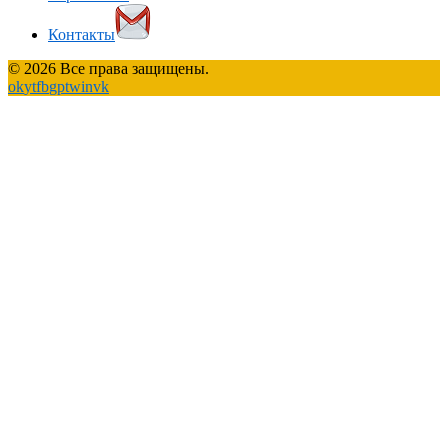
Контакты
© 2026 Все права защищены.
ok
yt
fb
gp
tw
in
vk