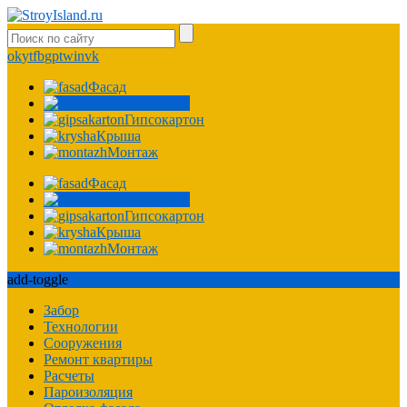
ok
yt
fb
gp
tw
in
vk
Фасад
Фундамент
Гипсокартон
Крыша
Монтаж
Фасад
Фундамент
Гипсокартон
Крыша
Монтаж
add-toggle
Забор
Технологии
Сооружения
Ремонт квартиры
Расчеты
Пароизоляция