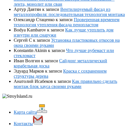
лента, монолит или сваи
Артур Давтян
к записи
Вентилируемый фасад из
металлопрофиля: последовательная технология монтажа
Олександр Стаценко
к записи
Проверенная временем
технология утепления фасада пенопластом
Bodya Kambarov
к записи
Как лучше утеплить дом
изнутри или снаружи
Сергей С
к записи
Установка пластиковых откосов на
окна своими руками
Konstantin Akinin
к записи
Что лучше рубемаст или
стекломаст
Иван Волгин
к записи
Сайдинг металлический
корабельная доска
Эдуард Марков
к записи
Краска с сохранением
структуры дерева
Анатолий Исабеков
к записи
Как правильно сделать
монтаж блок хауса своими руками
Карта сайта
Контакты