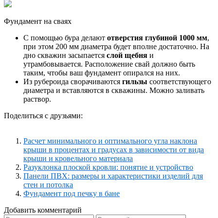
Фундамент на сваях
С помощью бура делают
отверстия глубиной 1000 мм
,
при этом 200 мм диаметра будет вполне достаточно. На
дно скважин засыпается
слой щебня
и
утрамбовывается. Расположение свай должно быть
таким, чтобы ваш фундамент опирался на них.
Из рубероида сворачиваются
гильзы
соответствующего
диаметра и вставляются в скважины. Можно заливать
раствор.
Поделиться с друзьями:
Расчет минимального и оптимального угла наклона
крыши в процентах и градусах в зависимости от вида
крыши и кровельного материала
Разуклонка плоской кровли: понятие и устройство
Панели ПВХ: размеры и характеристики изделий для
стен и потолка
Фундамент под печку в бане
Добавить комментарий