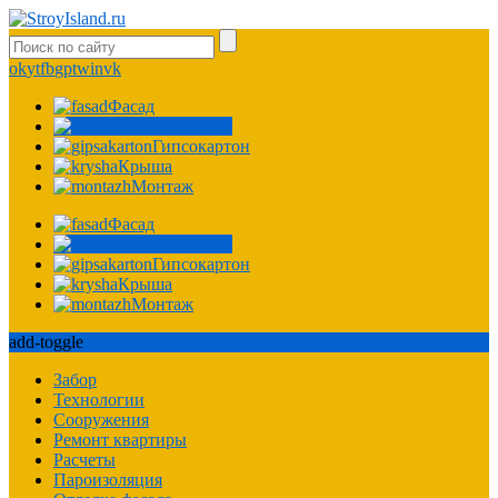
ok
yt
fb
gp
tw
in
vk
Фасад
Фундамент
Гипсокартон
Крыша
Монтаж
Фасад
Фундамент
Гипсокартон
Крыша
Монтаж
add-toggle
Забор
Технологии
Сооружения
Ремонт квартиры
Расчеты
Пароизоляция