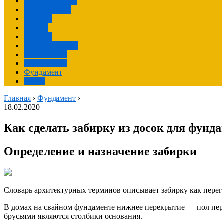
Отделка фасада
Окрашивание
Монтаж
Крыша
Изделия
Своими руками
Грунтование
Гипсокартон
Фундамент
Фасад
Главная
›
Фундамент
›
18.02.2020
Как сделать забирку из досок для фунд
Определение и назначение забирки
Словарь архитектурных терминов описывает забирку как перег
В домах на свайном фундаменте нижнее перекрытие — пол перв
брусьями являются столбики основания.