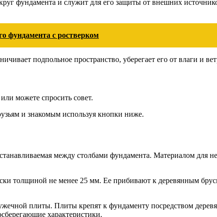
круг фундамента и служит для его защиты от внешних источнико
го фундамента с ростверком
ичивает подпольное пространство, уберегает его от влаги и вет
или можете спросить совет.
друзьям и знакомым используя кнопки ниже.
станавливаемая между столбами фундамента. Материалом для нее
ки толщиной не менее 25 мм. Ее прибивают к деревянным бруска
ружечной плиты. Плиты крепят к фундаменту посредством дерев
осберегающие характеристики.