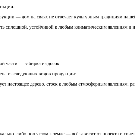
ункции:
рукции — дом на сваях не отвечает культурным традициям нашей
быть сплошной, устойчивой к любым климатическим явлениям и 
й части — забирка из досок.
лена из следующих видов продукции:
т настоящее дерево, стоек к любым атмосферным явлениям, разн
ально, либо под углом к земле — всё зависит от проекта и сочет