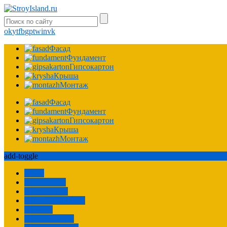
ok
yt
fb
gp
tw
in
vk
Фасад
Фундамент
Гипсокартон
Крыша
Монтаж
Фасад
Фундамент
Гипсокартон
Крыша
Монтаж
add-toggle
Забор
Технологии
Сооружения
Ремонт квартиры
Расчеты
Пароизоляция