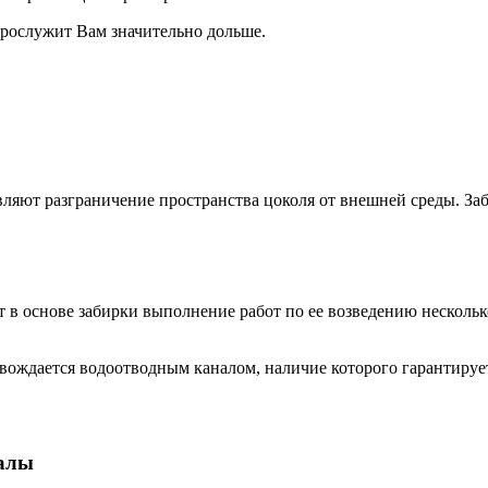
 прослужит Вам значительно дольше.
твляют разграничение пространства цоколя от внешней среды. З
т в основе забирки выполнение работ по ее возведению несколь
овождается водоотводным каналом, наличие которого гарантируе
иалы