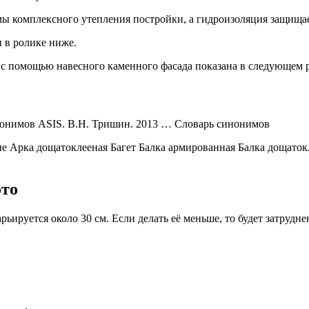
мы комплексного утепления постройки, а гидроизоляция защищае
 в ролике ниже.
 с помощью навесного каменного фасада показана в следующем 
синонимов ASIS. В.Н. Тришин. 2013 … Словарь синонимов
 Арка дощатоклееная Багет Балка армированная Балка дощаток
ото
ьируется около 30 см. Если делать её меньше, то будет затрудн