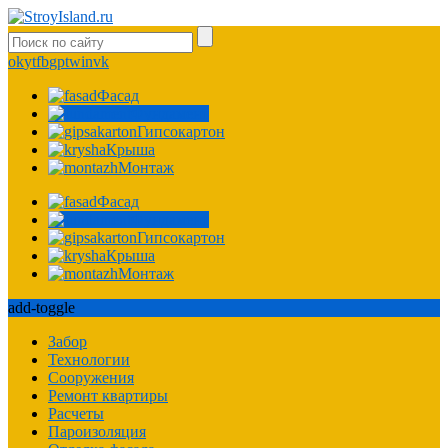
ok
yt
fb
gp
tw
in
vk
Фасад
Фундамент
Гипсокартон
Крыша
Монтаж
Фасад
Фундамент
Гипсокартон
Крыша
Монтаж
add-toggle
Забор
Технологии
Сооружения
Ремонт квартиры
Расчеты
Пароизоляция