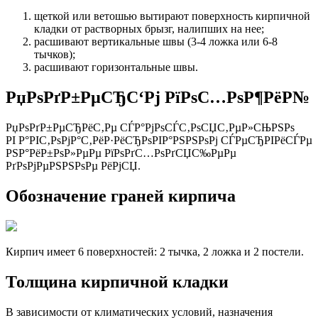
щеткой или ветошью вытирают поверхность кирпичной
кладки от растворных брызг, налипших на нее;
расшивают вертикальные швы (3-4 ложка или 6-8
тычков);
расшивают горизонтальные швы.
РџРѕРґР±РµСЂС‘Рј РїРѕС…РѕР¶РёР№
РџРѕРґР±РµСЂРёС‚Рµ СЃР°РјРѕСЃС‚РѕСЏС‚РµР»СЊРЅРѕ
РІ Р°РІС‚РѕРјР°С‚РёР·РёСЂРѕРІР°РЅРЅРѕРј СЃРµСЂРІРёСЃРµ
РЅР°РёР±РѕР»РµРµ РїРѕРґС…РѕРґСЏС‰РµРµ
РґРѕРјРµРЅРЅРѕРµ РёРјСЏ.
Обозначение граней кирпича
Кирпич имеет 6 поверхностей: 2 тычка, 2 ложка и 2 постели.
Толщина кирпичной кладки
В зависимости от климатических условий, назначения