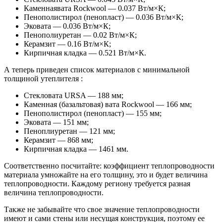
Каменнаявата Rockwool — 0.037 Вт/м×К;
Пенополистирол (пенопласт) — 0.036 Вт/м×К;
Эковата — 0.036 Вт/м×К;
Пенополиуретан — 0.02 Вт/м×К;
Керамзит — 0.16 Вт/м×К;
Кирпичная кладка — 0.521 Вт/м×К.
А теперь приведен список материалов с минимальной
толщиной утеплителя :
Стекловата URSA — 188 мм;
Каменная (базальтовая) вата Rockwool — 166 мм;
Пенополистирол (пенопласт) — 155 мм;
Эковата — 151 мм;
Пеноплиуретан — 121 мм;
Керамзит — 868 мм;
Кирпичная кладка — 1461 мм.
Соответственно посчитайте: коэффициент теплопроводности
материала умножайте на его толщину, это и будет величина
теплопроводности. Каждому региону требуется разная
величина теплопроводности.
Также не забывайте что свое значение теплопроводности
имеют и сами стены или несущая конструкция, поэтому ее