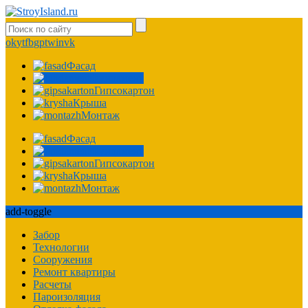
ok
yt
fb
gp
tw
in
vk
Фасад
Фундамент
Гипсокартон
Крыша
Монтаж
Фасад
Фундамент
Гипсокартон
Крыша
Монтаж
add-toggle
Забор
Технологии
Сооружения
Ремонт квартиры
Расчеты
Пароизоляция