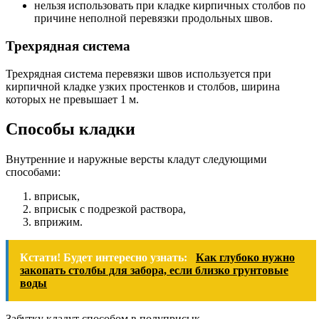
нельзя использовать при кладке кирпичных столбов по
причине неполной перевязки продольных швов.
Трехрядная система
Трехрядная система перевязки швов используется при
кирпичной кладке узких простенков и столбов, ширина
которых не превышает 1 м.
Способы кладки
Внутренние и наружные версты кладут следующими
способами:
вприсык,
вприсык с подрезкой раствора,
вприжим.
Кстати! Будет интересно узнать:
Как глубоко нужно
закопать столбы для забора, если близко грунтовые
воды
Забутку кладут способом в полуприсык.