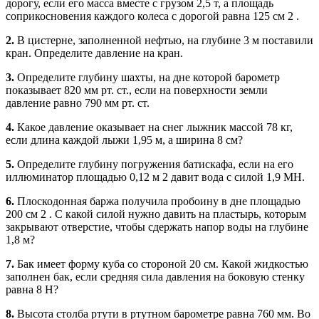
дорогу, если его масса вместе с грузом 2,5 т, а площадь
соприкосновения каждого колеса с дорогой равна 125 см 2 .
2.
В цистерне, заполненной нефтью, на глубине 3 м поставили
кран. Определите давление на кран.
3.
Определите глубину шахты, на дне которой барометр
показывает 820 мм рт. ст., если на поверхности земли
давление равно 790 мм рт. ст.
4.
Какое давление оказывает на снег лыжник массой 78 кг,
если длина каждой лыжи 1,95 м, а ширина 8 см?
5.
Определите глубину погружения батискафа, если на его
иллюминатор площадью 0,12 м 2 давит вода с силой 1,9 МН.
6.
Плоскодонная баржа получила пробоину в дне площадью
200 см 2 . С какой силой нужно давить на пластырь, которым
закрывают отверстие, чтобы сдержать напор воды на глубине
1,8 м?
7.
Бак имеет форму куба со стороной 20 см. Какой жидкостью
заполнен бак, если средняя сила давления на боковую стенку
равна 8 Н?
8.
Высота столба ртути в ртутном барометре равна 760 мм. Во