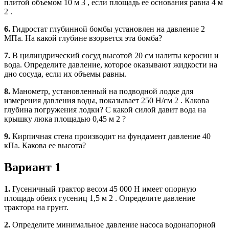
плитой объемом 10 м 3 , если площадь ее основания равна 4 м
2 .
6.
Гидростат глубинной бомбы установлен на давление 2
МПа. На какой глубине взорвется эта бомба?
7.
В цилиндрический сосуд высотой 20 см налиты керосин и
вода. Определите давление, которое оказывают жидкости на
дно сосуда, если их объемы равны.
8.
Манометр, установленный на подводной лодке для
измерения давления воды, показывает 250 Н/см 2 . Какова
глубина погружения лодки? С какой силой давит вода на
крышку люка площадью 0,45 м 2 ?
9.
Кирпичная стена производит на фундамент давление 40
кПа. Какова ее высота?
Вариант 1
1.
Гусеничный трактор весом 45 000 Н имеет опорную
площадь обеих гусениц 1,5 м 2 . Определите давление
трактора на грунт.
2.
Определите минимальное давление насоса водонапорной