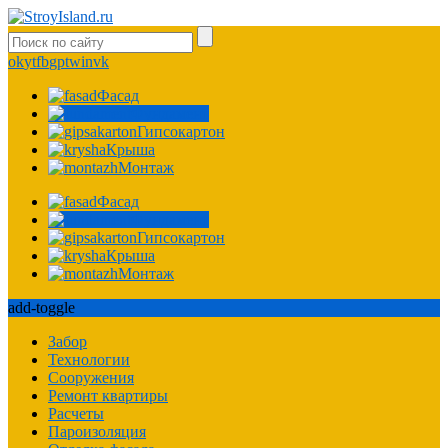
ok
yt
fb
gp
tw
in
vk
Фасад
Фундамент
Гипсокартон
Крыша
Монтаж
Фасад
Фундамент
Гипсокартон
Крыша
Монтаж
add-toggle
Забор
Технологии
Сооружения
Ремонт квартиры
Расчеты
Пароизоляция