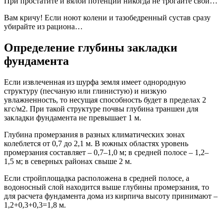
При простатите и вялой потенции никогда не трогайте свой…
Вам кричу! Если ноют колени и тазобедренный сустав cразу
убирайте из рациона…
Определение глубины закладки
фундамента
Если извлеченная из шурфа земля имеет однородную
структуру (песчаную или глинистую) и низкую
увлажненность, то несущая способность будет в пределах 2
кгс/м2. При такой структуре почвы глубина траншеи для
закладки фундамента не превышает 1 м.
Глубина промерзания в разных климатических зонах
колеблется от 0,7 до 2,1 м. В южных областях уровень
промерзания составляет – 0,7–1,0 м; в средней полосе – 1,2–
1,5 м; в северных районах свыше 2 м.
Если стройплощадка расположена в средней полосе, а
водоносный слой находится выше глубины промерзания, то
для расчета фундамента дома из кирпича высоту принимают –
1,2+0,3+0,3=1,8 м.