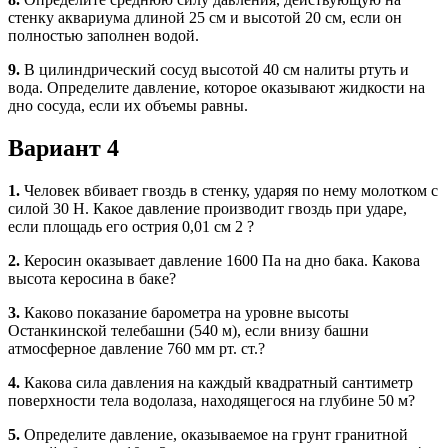
стенку аквариума длиной 25 см и высотой 20 см, если он
полностью заполнен водой.
9.
В цилиндрический сосуд высотой 40 см налиты ртуть и
вода. Определите давление, которое оказывают жидкости на
дно сосуда, если их объемы равны.
Вариант 4
1.
Человек вбивает гвоздь в стенку, ударяя по нему молотком с
силой 30 Н. Какое давление производит гвоздь при ударе,
если площадь его острия 0,01 см 2 ?
2.
Керосин оказывает давление 1600 Па на дно бака. Какова
высота керосина в баке?
3.
Каково показание барометра на уровне высоты
Останкинской телебашни (540 м), если внизу башни
атмосферное давление 760 мм рт. ст.?
4.
Какова сила давления на каждый квадратный сантиметр
поверхности тела водолаза, находящегося на глубине 50 м?
5.
Определите давление, оказываемое на грунт гранитной