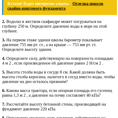
Кстати! Будет интересно узнать:
Отделка цоколя
свайно-винтового фундамента
2.
Водолаз в жестком скафандре может погружаться на
глубину 250 м. Определите давление воды в море на этой
глубине.
3.
На первом этаже здания школы барометр показывает
давление 755 мм рт. ст., а на крыше — 753 мм рт. ст.
Определите высоту здания.
4.
Определите силу, действующую на поверхность площадью
4 м 2 , если произведенное ей давление равно 2 Н/см 2 .
5.
Высота столба воды в сосуде 8 см. Какой должна быть
высота столба керосина, налитого в сосуд вместо воды, чтобы
давление на дно осталось прежним?
6.
Какова масса трактора, если опорная площадь его гусениц
равна 1,3 м 2 , а давление на почву составляет 40 кПа?
7.
Рассчитайте высоту бетонной стены, производящей на
фундамент давление 220 кПа.
8.
Определите среднюю силу давления, действующую на