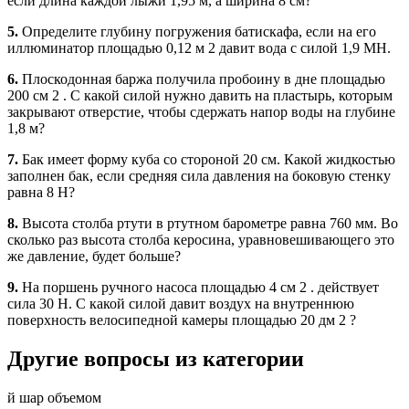
если длина каждой лыжи 1,95 м, а ширина 8 см?
5.
Определите глубину погружения батискафа, если на его
иллюминатор площадью 0,12 м 2 давит вода с силой 1,9 МН.
6.
Плоскодонная баржа получила пробоину в дне площадью
200 см 2 . С какой силой нужно давить на пластырь, которым
закрывают отверстие, чтобы сдержать напор воды на глубине
1,8 м?
7.
Бак имеет форму куба со стороной 20 см. Какой жидкостью
заполнен бак, если средняя сила давления на боковую стенку
равна 8 Н?
8.
Высота столба ртути в ртутном барометре равна 760 мм. Во
сколько раз высота столба керосина, уравновешивающего это
же давление, будет больше?
9.
На поршень ручного насоса площадью 4 см 2 . действует
сила 30 Н. С какой силой давит воздух на внутреннюю
поверхность велосипедной камеры площадью 20 дм 2 ?
Другие вопросы из категории
й шар объемом