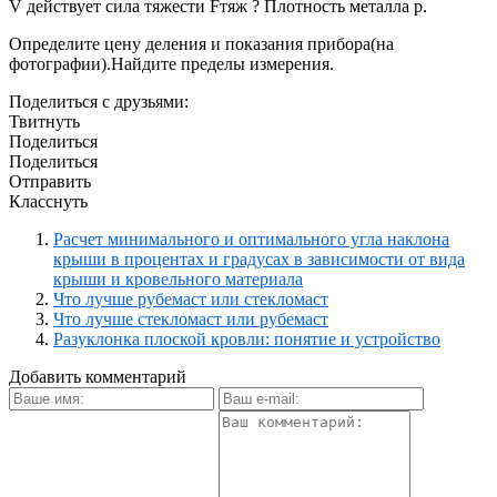
V действует сила тяжести Fтяж ? Плотность металла p.
Определите цену деления и показания прибора(на
фотографии).Найдите пределы измерения.
Поделиться с друзьями:
Твитнуть
Поделиться
Поделиться
Отправить
Класснуть
Расчет минимального и оптимального угла наклона
крыши в процентах и градусах в зависимости от вида
крыши и кровельного материала
Что лучше рубемаст или стекломаст
Что лучше стекломаст или рубемаст
Разуклонка плоской кровли: понятие и устройство
Добавить комментарий