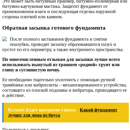
Это может быть битумный праймер, битумно-полимерная или
битумно-каучуковая мастика. Защитит фундамент от
проникновения влаги и последующая отделка наружной
стороны плиткой или камнем.
Обратная засыпка готового фундамента
После полного застывания фундамента и снятия
опалубки, проводят засыпку образовавшихся пазух и
пустот по его периметру, а также внутреннего пространства.
По многочисленным отзывам для засыпки лучше всего
использовать вынутый из траншеи «родной» грунт или
глину и суглинистую почву.
Ее необходимо тщательно уплотнить с помощью ручной
трамбовки или виброплиты – механизированного устройства,
состоящего из плоской подошвы и вибратора, приводящего ее
в действие.
Кстати! Будет интересно узнать:
Какой фундамент
лучше для дома из бруса
Поделиться с друзьями: