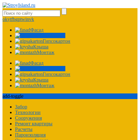
ok
yt
fb
gp
tw
in
vk
Фасад
Фундамент
Гипсокартон
Крыша
Монтаж
Фасад
Фундамент
Гипсокартон
Крыша
Монтаж
add-toggle
Забор
Технологии
Сооружения
Ремонт квартиры
Расчеты
Пароизоляция