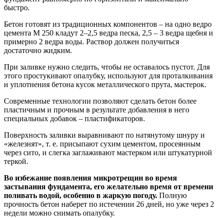
быстро.
Бетон готовят из традиционных компонентов – на одно ведро
цемента М 250 кладут 2–2,5 ведра песка, 2,5 – 3 ведра щебня и
примерно 2 ведра воды. Раствор должен получиться
достаточно жидким.
При заливке нужно следить, чтобы не оставалось пустот. Для
этого простукивают опалубку, используют для проталкивания
и уплотнения бетона кусок металлического прута, мастерок.
Современные технологии позволяют сделать бетон более
пластичным и прочным в результате добавления в него
специальных добавок – пластификаторов.
Поверхность заливки выравнивают по натянутому шнуру и
«железнят», т. е. присыпают сухим цементом, просеянным
через сито, и слегка заглаживают мастерком или штукатурной
теркой.
Во избежание появления микротрещин во время
застывания фундамента, его желательно время от времени
поливать водой, особенно в жаркую погоду.
Полную
прочность бетон наберет по истечении 26 дней, но уже через 2
недели можно снимать опалубку.