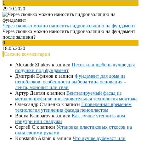
1
29.10.2020
Через сколько можно наносить гидроизоляцию на фундамент
Через сколько можно наносить гидроизоляцию на фундамент
после заливки?
0
18.05.2020
Свежие комментарии
Alexandr Zhukov
к записи
Песок или щебень лучше для
подушки под фундамент
Дмитрий Ефимов
к записи
Фундамент для дома из
пеноблоков: особенности выбора типа основания –
лента, монолит или сваи
Артур Давтян
к записи
Вентилируемый фасад из
металлопрофиля: последовательная технология монтажа
Олександр Стаценко
к записи
Проверенная временем
технология утепления фасада пенопластом
Bodya Kambarov
к записи
Как лучше утеплить дом
изнутри или снаружи
Сергей С
к записи
Установка пластиковых откосов на
окна своими руками
Konstantin Akinin
к записи
Что лучше рубемаст или