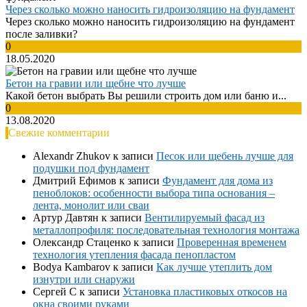
Через сколько можно наносить гидроизоляцию на фундамент
Через сколько можно наносить гидроизоляцию на фундамент
после заливки?
0
18.05.2020
Бетон на гравии или щебне что лучше
Какой бетон выбрать Вы решили строить дом или баню и...
0
13.08.2020
Свежие комментарии
Alexandr Zhukov
к записи
Песок или щебень лучше для
подушки под фундамент
Дмитрий Ефимов
к записи
Фундамент для дома из
пеноблоков: особенности выбора типа основания –
лента, монолит или сваи
Артур Давтян
к записи
Вентилируемый фасад из
металлопрофиля: последовательная технология монтажа
Олександр Стаценко
к записи
Проверенная временем
технология утепления фасада пенопластом
Bodya Kambarov
к записи
Как лучше утеплить дом
изнутри или снаружи
Сергей С
к записи
Установка пластиковых откосов на
окна своими руками