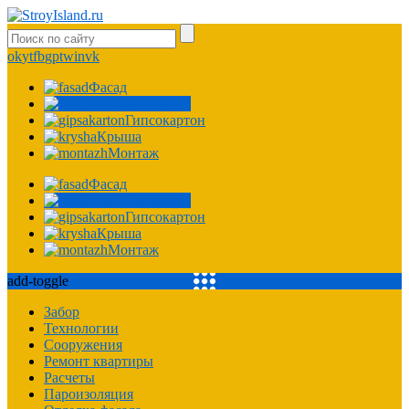
ok
yt
fb
gp
tw
in
vk
Фасад
Фундамент
Гипсокартон
Крыша
Монтаж
Фасад
Фундамент
Гипсокартон
Крыша
Монтаж
add-toggle
Забор
Технологии
Сооружения
Ремонт квартиры
Расчеты
Пароизоляция