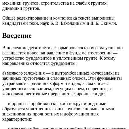
механики грунтов, строительства на слабых грунтах,
динамики грунтов.
Общее редактирование и компоновка текста выполнены
кандидатами техн. наук Б. В. Бахолдиным и II. Б. Экимян.
Введение
В последние десятилетия сформировалось и весьма успешно
развивается новое направление в фундаментостроении —
устройство фундаментов в уплотненном грунте. К этому
направлению относятся фундаменты:
а) мелкого заложения — в вытрамбованных котлованах; из
забивных пустотелых и сплошных блоков. Эти фундаменты
устраиваются различных форм и видов, в том числе с
уширенным основанием, несущим слоем, спаренные, с
консолями, ленточные прерывистые, арочные и др.;
— в процессе пробивки скважин вокруг и под ними
образуются уплотненные зоны грунтов с повышенными
значениями их прочностных и деформационных
характеристик;
— путем втрамбовывания в дно пробитой скважины жесткого