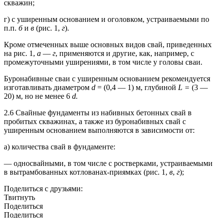
скважин;
г) с уширенным основанием и оголовком, устраиваемыми по
п.п.
б
и
в
(рис. 1,
г
).
Кроме отмеченных выше основных видов свай, приведенных
на рис. 1,
а
—
г
, применяются и другие, как, например, с
промежуточными уширениями, в том числе у головы сваи.
Буронабивные сваи с уширенным основанием рекомендуется
изготавливать диаметром
d
= (0,4 — 1) м, глубиной
L
=
(3 —
20) м, но не менее 6
d.
2.6 Свайные фундаменты из набивных бетонных свай в
пробитых скважинах, а также из буронабивных свай с
уширенным основанием выполняются в зависимости от:
а) количества свай в фундаменте:
— односвайными, в том числе с ростверками, устраиваемыми
в вытрамбованных котлованах-приямках (рис. 1,
в
,
г
);
Поделиться с друзьями:
Твитнуть
Поделиться
Поделиться