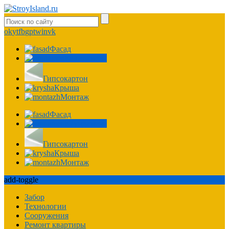
ok
yt
fb
gp
tw
in
vk
Фасад
Фундамент
Гипсокартон
Крыша
Монтаж
Фасад
Фундамент
Гипсокартон
Крыша
Монтаж
add-toggle
Забор
Технологии
Сооружения
Ремонт квартиры