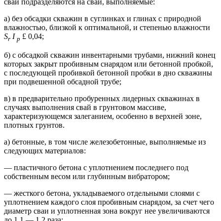
сваи подразделяются на сваи, выполняемые:
а) без обсадки скважин в суглинках и глинах с природной
влажностью, близкой к оптимальной, и степенью влажности
S
I
£ 0,04;
r
р
б) с обсадкой скважин инвентарными трубами, нижний конец
которых закрыт пробивным снарядом или бетонной пробкой,
с последующей пробивкой бетонной пробки в дно скважины
при подвешенной обсадной трубе;
в) в предварительно пробуренных лидерных скважинах в
случаях выполнения свай в грунтовом массиве,
характеризующемся залеганием, особенно в верхней зоне,
плотных грунтов.
а) бетонные, в том числе железобетонные, выполняемые из
следующих материалов:
— пластичного бетона с уплотнением последнего под
собственным весом или глубинным вибратором;
— жесткого бетона, укладываемого отдельными слоями с
уплотнением каждого слоя пробивным снарядом, за счет чего
диаметр сваи и уплотненная зона вокруг нее увеличиваются
до 1,1 — 1,2 раза;