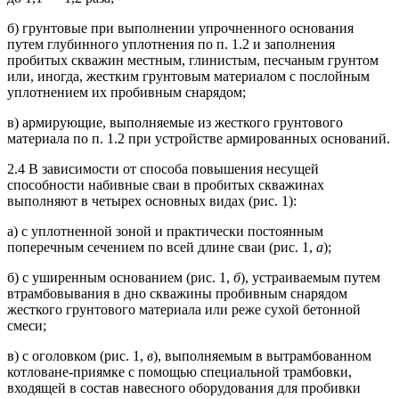
б) грунтовые при выполнении упрочненного основания
путем глубинного уплотнения по п. 1.2 и заполнения
пробитых скважин местным, глинистым, песчаным грунтом
или, иногда, жестким грунтовым материалом с послойным
уплотнением их пробивным снарядом;
в) армирующие, выполняемые из жесткого грунтового
материала по п. 1.2 при устройстве армированных оснований.
2.4 В зависимости от способа повышения несущей
способности набивные сваи в пробитых скважинах
выполняют в четырех основных видах (рис. 1):
а) с уплотненной зоной и практически постоянным
поперечным сечением по всей длине сваи (рис. 1,
а
);
б) с уширенным основанием (рис. 1,
б
), устраиваемым путем
втрамбовывания в дно скважины пробивным снарядом
жесткого грунтового материала или реже сухой бетонной
смеси;
в) с оголовком (рис. 1,
в
), выполняемым в вытрамбованном
котловане-приямке с помощью специальной трамбовки,
входящей в состав навесного оборудования для пробивки