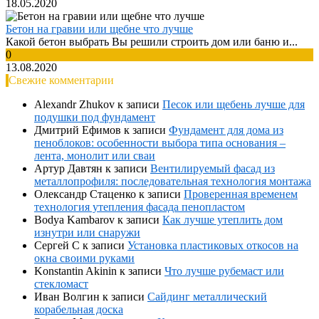
18.05.2020
Бетон на гравии или щебне что лучше
Какой бетон выбрать Вы решили строить дом или баню и...
0
13.08.2020
Свежие комментарии
Alexandr Zhukov
к записи
Песок или щебень лучше для
подушки под фундамент
Дмитрий Ефимов
к записи
Фундамент для дома из
пеноблоков: особенности выбора типа основания –
лента, монолит или сваи
Артур Давтян
к записи
Вентилируемый фасад из
металлопрофиля: последовательная технология монтажа
Олександр Стаценко
к записи
Проверенная временем
технология утепления фасада пенопластом
Bodya Kambarov
к записи
Как лучше утеплить дом
изнутри или снаружи
Сергей С
к записи
Установка пластиковых откосов на
окна своими руками
Konstantin Akinin
к записи
Что лучше рубемаст или
стекломаст
Иван Волгин
к записи
Сайдинг металлический
корабельная доска