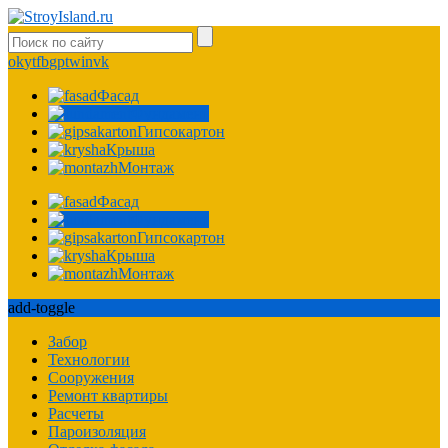
ok
yt
fb
gp
tw
in
vk
Фасад
Фундамент
Гипсокартон
Крыша
Монтаж
Фасад
Фундамент
Гипсокартон
Крыша
Монтаж
add-toggle
Забор
Технологии
Сооружения
Ремонт квартиры
Расчеты
Пароизоляция