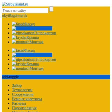
ok
yt
fb
gp
tw
in
vk
Фасад
Фундамент
Гипсокартон
Крыша
Монтаж
Фасад
Фундамент
Гипсокартон
Крыша
Монтаж
add-toggle
Забор
Технологии
Сооружения
Ремонт квартиры
Расчеты
Пароизоляция