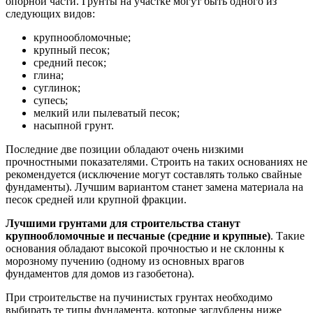
опорной части. Грунты на участке могут быть одного из
следующих видов:
крупнообломочные;
крупный песок;
средний песок;
глина;
суглинок;
супесь;
мелкий или пылеватый песок;
насыпной грунт.
Последние две позиции обладают очень низкими
прочностными показателями. Строить на таких основаниях не
рекомендуется (исключение могут составлять только свайные
фундаменты). Лучшим вариантом станет замена материала на
песок средней или крупной фракции.
Лучшими грунтами для строительства станут
крупнообломочные и песчаные (средние и крупные)
. Такие
основания обладают высокой прочностью и не склонны к
морозному пучению (одному из основных врагов
фундаментов для домов из газобетона).
При строительстве на пучинистых грунтах необходимо
выбирать те типы фундамента, которые заглублены ниже