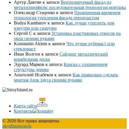
Артур Давтян
к записи
Вентилируемый фасад из
металлопрофиля: последовательная технология монтажа
Олександр Стаценко
к записи
Проверенная временем
технология утепления фасада пенопластом
Bodya Kambarov
к записи
Как лучше утеплить дом
изнутри или снаружи
Сергей С
к записи
Установка пластиковых откосов на
окна своими руками
Konstantin Akinin
к записи
Что лучше рубемаст или
стекломаст
Иван Волгин
к записи
Сайдинг металлический
корабельная доска
Эдуард Марков
к записи
Краска с сохранением
структуры дерева
Анатолий Исабеков
к записи
Как правильно сделать
монтаж блок хауса своими руками
Карта сайта
Контакты
© 2026 Все права защищены.
ok
yt
fb
gp
tw
in
vk