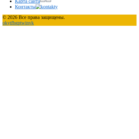
Карта сайта
Контакты
© 2026 Все права защищены.
ok
yt
fb
gp
tw
in
vk