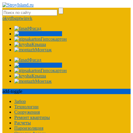
ok
yt
fb
gp
tw
in
vk
Фасад
Фундамент
Гипсокартон
Крыша
Монтаж
Фасад
Фундамент
Гипсокартон
Крыша
Монтаж
add-toggle
Забор
Технологии
Сооружения
Ремонт квартиры
Расчеты
Пароизоляция