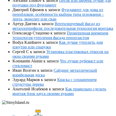
Alexandr Zhukov
к записи
Песок или щебень лучше для
подушки под фундамент
Дмитрий Ефимов
к записи
Фундамент для дома из
пеноблоков: особенности выбора типа основания –
лента, монолит или сваи
Артур Давтян
к записи
Вентилируемый фасад из
металлопрофиля: последовательная технология монтажа
Олександр Стаценко
к записи
Проверенная временем
технология утепления фасада пенопластом
Bodya Kambarov
к записи
Как лучше утеплить дом
изнутри или снаружи
Сергей С
к записи
Установка пластиковых откосов на
окна своими руками
Konstantin Akinin
к записи
Что лучше рубемаст или
стекломаст
Иван Волгин
к записи
Сайдинг металлический
корабельная доска
Эдуард Марков
к записи
Краска с сохранением
структуры дерева
Анатолий Исабеков
к записи
Как правильно сделать
монтаж блок хауса своими руками