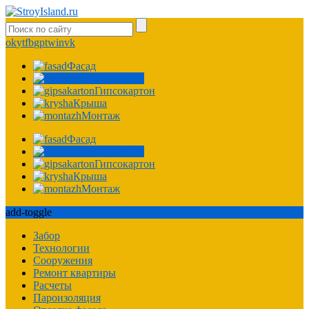
ok
yt
fb
gp
tw
in
vk
Фасад
Фундамент
Гипсокартон
Крыша
Монтаж
Фасад
Фундамент
Гипсокартон
Крыша
Монтаж
add-toggle
Забор
Технологии
Сооружения
Ремонт квартиры
Расчеты
Пароизоляция