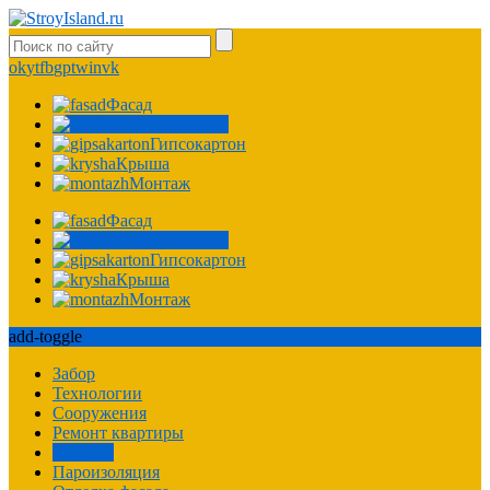
ok
yt
fb
gp
tw
in
vk
Фасад
Фундамент
Гипсокартон
Крыша
Монтаж
Фасад
Фундамент
Гипсокартон
Крыша
Монтаж
add-toggle
Забор
Технологии
Сооружения
Ремонт квартиры
Расчеты
Пароизоляция