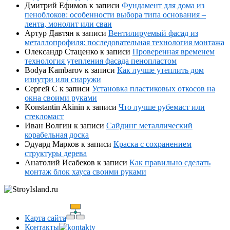
Дмитрий Ефимов
к записи
Фундамент для дома из
пеноблоков: особенности выбора типа основания –
лента, монолит или сваи
Артур Давтян
к записи
Вентилируемый фасад из
металлопрофиля: последовательная технология монтажа
Олександр Стаценко
к записи
Проверенная временем
технология утепления фасада пенопластом
Bodya Kambarov
к записи
Как лучше утеплить дом
изнутри или снаружи
Сергей С
к записи
Установка пластиковых откосов на
окна своими руками
Konstantin Akinin
к записи
Что лучше рубемаст или
стекломаст
Иван Волгин
к записи
Сайдинг металлический
корабельная доска
Эдуард Марков
к записи
Краска с сохранением
структуры дерева
Анатолий Исабеков
к записи
Как правильно сделать
монтаж блок хауса своими руками
Карта сайта
Контакты