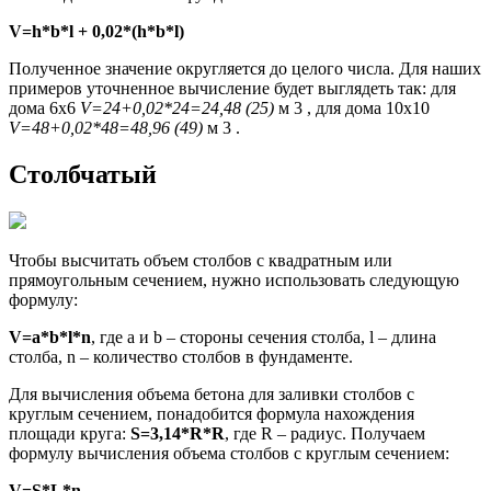
V=h*b*l + 0,02*(h*b*l)
Полученное значение округляется до целого числа. Для наших
примеров уточненное вычисление будет выглядеть так: для
дома 6х6
V=24+0,02*24=24,48 (25)
м 3 , для дома 10х10
V=48+0,02*48=48,96 (49)
м 3 .
Столбчатый
Чтобы высчитать объем столбов с квадратным или
прямоугольным сечением, нужно использовать следующую
формулу:
V=a*b*l*n
, где a и b – стороны сечения столба, l – длина
столба, n – количество столбов в фундаменте.
Для вычисления объема бетона для заливки столбов с
круглым сечением, понадобится формула нахождения
площади круга:
S=3,14*R*R
, где R – радиус. Получаем
формулу вычисления объема столбов с круглым сечением:
V=S*L*n