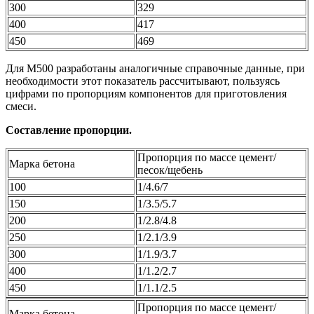
300
329
400
417
450
469
Для М500 разработаны аналогичные справочные данные, при
необходимости этот показатель рассчитывают, пользуясь
цифрами по пропорциям компонентов для приготовления
смеси.
Составление пропорции.
Пропорция по массе цемент/
Марка бетона
песок/щебень
100
1/4.6/7
150
1/3.5/5.7
200
1/2.8/4.8
250
1/2.1/3.9
300
1/1.9/3.7
400
1/1.2/2.7
450
1/1.1/2.5
Пропорция по массе цемент/
Марка бетона