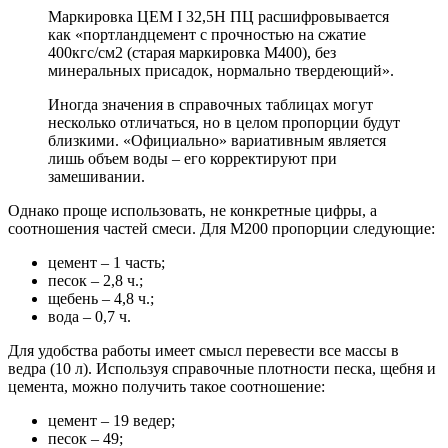
Маркировка ЦЕМ I 32,5Н ПЦ расшифровывается
как «портландцемент с прочностью на сжатие
400кгс/см2 (старая маркировка М400), без
минеральных присадок, нормально твердеющий».
Иногда значения в справочных таблицах могут
несколько отличаться, но в целом пропорции будут
близкими. «Официально» вариативным является
лишь объем воды – его корректируют при
замешивании.
Однако проще использовать, не конкретные цифры, а
соотношения частей смеси. Для М200 пропорции следующие:
цемент – 1 часть;
песок – 2,8 ч.;
щебень – 4,8 ч.;
вода – 0,7 ч.
Для удобства работы имеет смысл перевести все массы в
ведра (10 л). Используя справочные плотности песка, щебня и
цемента, можно получить такое соотношение:
цемент – 19 ведер;
песок – 49;