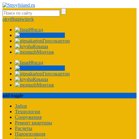
ok
yt
fb
gp
tw
in
vk
Фасад
Фундамент
Гипсокартон
Крыша
Монтаж
Фасад
Фундамент
Гипсокартон
Крыша
Монтаж
add-toggle
Забор
Технологии
Сооружения
Ремонт квартиры
Расчеты
Пароизоляция