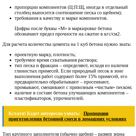
пропорции компонентов (Ц:П:Щ, иногда в отдельный
столбец выносится соотношение песка со щебнем);
требования к качеству и марке компонентов.
Цифры после буквы «М» в маркировке бетона
обозначают предел прочности на сжатие в кгс/см2.
Для расчета количества цемента на 1 куб бетона нужно знать:
проектную марку, плотность;
требуемое время схватывания раствора;
тип песка и фракции – определяют, исходя из наличия
глинистых примесей. Если природный песок в зоне
выполнения работ содержит более 15% примесей, его
предварительно обрабатывают – просеивают,
промывают, смешивают с привозным «чистым» песком;
наличие в составе бетона улучшающих компонентов –
пластификаторов, упрочнителей.
Кстати! Будет интересно узнать:
Пропорции
приготовления бетонной смеси в домашних условиях
Тип крупного заполнителя (обычно щебня) – размер зерна