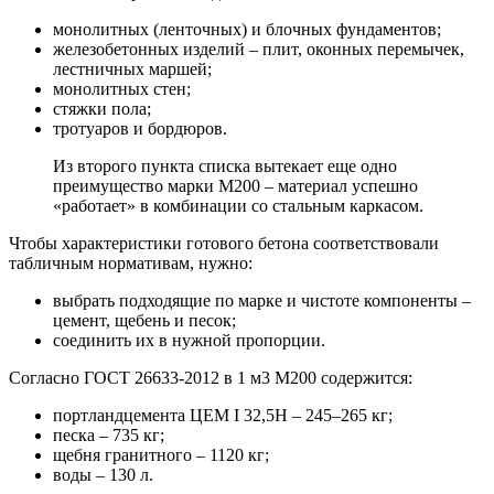
монолитных (ленточных) и блочных фундаментов;
железобетонных изделий – плит, оконных перемычек,
лестничных маршей;
монолитных стен;
стяжки пола;
тротуаров и бордюров.
Из второго пункта списка вытекает еще одно
преимущество марки М200 – материал успешно
«работает» в комбинации со стальным каркасом.
Чтобы характеристики готового бетона соответствовали
табличным нормативам, нужно:
выбрать подходящие по марке и чистоте компоненты –
цемент, щебень и песок;
соединить их в нужной пропорции.
Согласно ГОСТ 26633-2012 в 1 м3 М200 содержится:
портландцемента ЦЕМ I 32,5Н – 245–265 кг;
песка – 735 кг;
щебня гранитного – 1120 кг;
воды – 130 л.