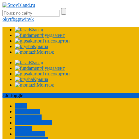
ok
yt
fb
gp
tw
in
vk
Фасад
Фундамент
Гипсокартон
Крыша
Монтаж
Фасад
Фундамент
Гипсокартон
Крыша
Монтаж
add-toggle
Забор
Технологии
Сооружения
Ремонт квартиры
Расчеты
Пароизоляция