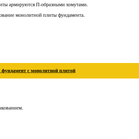
литы армируются П-образными хомутами.
ование монолитной плиты фундамента.
 фундамент с монолитной плитой
ыкованием.