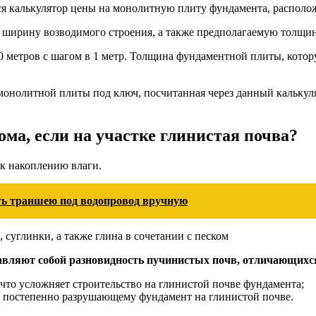
ся калькулятор цены на монолитную плиту фундамента, располо
и ширину возводимого строения, а также предполагаемую толщи
30 метров с шагом в 1 метр. Толщина фундаментной плиты, кото
онолитной плиты под ключ, посчитанная через данный калькулят
ма, если на участке глинистая почва?
к накоплению влаги.
ть траншею под водопровод вручную
суглинки, а также глина в сочетании с песком
дставляют собой разновидность пучинистых почв, отличающих
 что усложняет строительство на глинистой почве фундамента;
 постепенно разрушающему фундамент на глинистой почве.