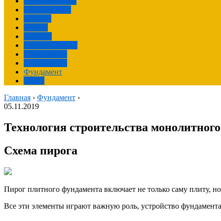
Отделка фасада
Окрашивание
Монтаж
Крыша
Изделия
Своими руками
Грунтование
Гипсокартон
Фундамент
Фасад
Главная
›
Фундамент
›
05.11.2019
Технология строительства монолитного
Схема пирога
Пирог плитного фундамента включает не только саму плиту, но
Все эти элементы играют важную роль, устройство фундамента