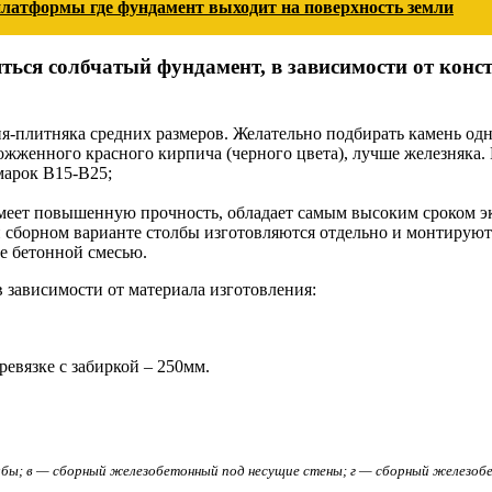
платформы где фундамент выходит на поверхность земли
ься солбчатый фундамент, в зависимости от конст
-плитняка средних размеров. Желательно подбирать камень одно
жженного красного кирпича (черного цвета), лучше железняка.
марок В15-В25;
ет повышенную прочность, обладает самым высоким сроком экс
 сборном варианте столбы изготовляются отдельно и монтируютс
е бетонной смесью.
зависимости от материала изготовления:
евязке с забиркой – 250мм.
олбы; в — сборный железобетонный под несущие стены; г — сборный железоб