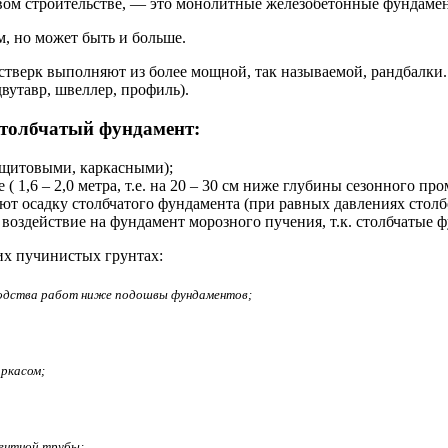
вом строительстве, — это монолитные железобетонные фундаме
м, но может быть и больше.
стверк выполняют из более мощной, так называемой, рандбалки
вутавр, швеллер, профиль).
столбчатый фундамент:
 щитовыми, каркасными);
 ( 1,6 – 2,0 метра, т.е. на 20 – 30 см ниже глубины сезонного 
ют осадку столбчатого фундамента (при равных давлениях столб
воздействие на фундамент морозного пучения, т.к. столбчатые
их пучинистых грунтах:
водства работ ниже подошвы фундаментов;
ркасом;
ментной трубы;