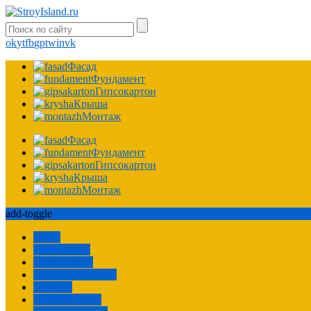
ok
yt
fb
gp
tw
in
vk
Фасад
Фундамент
Гипсокартон
Крыша
Монтаж
Фасад
Фундамент
Гипсокартон
Крыша
Монтаж
add-toggle
Забор
Технологии
Сооружения
Ремонт квартиры
Расчеты
Пароизоляция