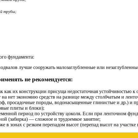
ой трубы;
ого фундамента:
 подвалов лучше сооружать малозаглубленные или незаглубленн
именять не рекомендуется:
ак как их конструкции присуща недостаточная устойчивостью к
т на нет экономию средств на разнице между столбчатым и лент
рф, просадочные породы, водонасыщенные глинистые и др.) и п
вые плиты и блоки);
енной период по устройству цоколя. Если при ленточном фундам
ной (забирка) — сложное и трудоемкое занятие;
е в зонах с резким перепадом высот (перепад высот на участке 