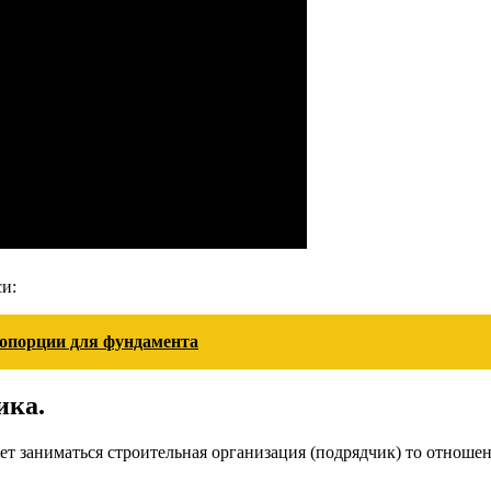
и:
ропорции для фундамента
ика.
ет заниматься строительная организация (подрядчик) то отноше