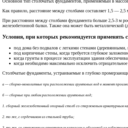
Основной тип столбчатых фундаментов, применяемый в массо
Как правило, расстояние между столбами составляет 1,5 — 2,5 
При расстоянии между столбами фундамента больше 2,5-3 м ро
железобетонной балки. Также она может быть металлической (д
Условия, при которых рекомендуется применять 
под дома без подвалов с легкими стенами (деревянными,
под кирпичные стены, когда требуется глубокое заложение
когда грунты в процессе эксплуатации здания обеспечива
когда необходимо максимально исключить отрицательное 
Столбчатые фундаменты, устраиваемые в глубоко промерзающ
а — сборно-монолитные при расположении грунтовых вод в момент произ
б — сборные при любом расположении грунтовых вод;
1. сборный железобетонный опорный столб со стержневым арматурным ка
2. то же, с сердечником из стальной трубы;
3. то же, со стержневым арматурным каркасом и оболочкой из асбестоце