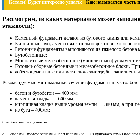
Кстати! Будет интересно узнать:
Как называется часть 
Рассмотрим, из каких материалов может выполнят
этажности):
Каменный фундамент делают из бутового камня или камня
Кирпичные фундаменты желательно делать из хорошо обо
Бетонные фундаменты выполняются из тяжелого бетона 
Бутобетонные;
Монолитные железобетонные (монолитный фундамент име
Готовые сборные бетонные и железобетонные блоки. При
асбестоцементные или металлические трубы, заполненны
Рекомендуемые минимальные сечения фундаментных столбов в 
бетон и бутобетон — 400 мм;
каменная кладка — 600 мм;
кирпичная кладка выше уровня земли — 380 мм, а при пер
из бута – 400мм;
Столбчатые фундаменты:
а — сборный железобетонный под колонны; б — из бутового камня под ст