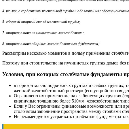
4. то же, с сердечником из стальной трубы и оболочкой из асбестоцементн
5. сборный опорный столб из стальной трубы;
7. опорная плита из монолитного железобетона;
8. опорная плита сборного железобетонного фундамента;
Рассмотрим несколько моментов в пользу применения столбчат
Поэтому при строительстве на пучинистых грунтах домов без
Условия, при которых столбчатые фундаменты пр
в горизонтально подвижных грунтах и слабых грунтах, т
жесткий железобетонный ростверк (его устройство сведе
Ограничено их применение на слабонесущих грунтах (то
кирпичные толщиною более 510мм, железобетонные типо
Если у Вас ограничены финансовые возможности или врем
столбчатом заполнение пространства между столбами сте
Не рекомендуется устраивать столбчатые фундаменты такж