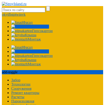
ok
yt
fb
gp
tw
in
vk
Фасад
Фундамент
Гипсокартон
Крыша
Монтаж
Фасад
Фундамент
Гипсокартон
Крыша
Монтаж
add-toggle
Забор
Технологии
Сооружения
Ремонт квартиры
Расчеты
Пароизоляция