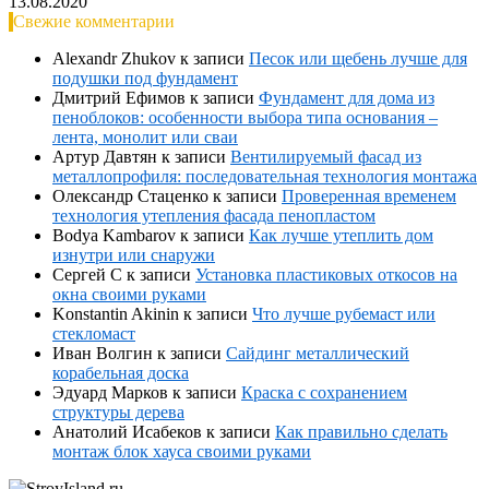
13.08.2020
Свежие комментарии
Alexandr Zhukov
к записи
Песок или щебень лучше для
подушки под фундамент
Дмитрий Ефимов
к записи
Фундамент для дома из
пеноблоков: особенности выбора типа основания –
лента, монолит или сваи
Артур Давтян
к записи
Вентилируемый фасад из
металлопрофиля: последовательная технология монтажа
Олександр Стаценко
к записи
Проверенная временем
технология утепления фасада пенопластом
Bodya Kambarov
к записи
Как лучше утеплить дом
изнутри или снаружи
Сергей С
к записи
Установка пластиковых откосов на
окна своими руками
Konstantin Akinin
к записи
Что лучше рубемаст или
стекломаст
Иван Волгин
к записи
Сайдинг металлический
корабельная доска
Эдуард Марков
к записи
Краска с сохранением
структуры дерева
Анатолий Исабеков
к записи
Как правильно сделать
монтаж блок хауса своими руками