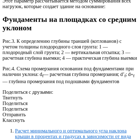
Этот параметр рассчитывается методом суммирования всех
нагрузок, которые создает здание на основание:
Фундаменты на площадках со средним
уклоном
Рис.3. К определению глубины траншей (котлованов) с
учетом толщины плодородного слоя грунта: 1 —
плодородный слой грунта; 2 — вертикальная отсыпка; 3 —
расчетная глубина выемки; 4 — практическая глубина выемки
Рис.4. Схема промерзания основания под фундаментами при
наличии уклона: d
— расчетная глубина промерзания; d’
; d»
f
f
f
— глубина промерзания под подошвами фундаментов
Поделиться с друзьями:
Твитнуть
Поделиться
Поделиться
Отправить
Класснуть
Расчет минимального и оптимального угла наклона
крыши в процентах и градусах в зависимости от вида