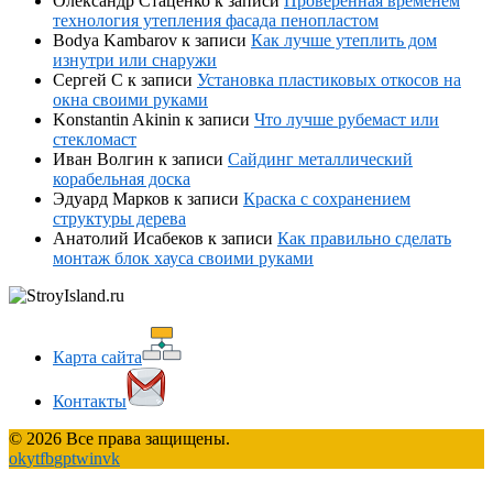
Олександр Стаценко
к записи
Проверенная временем
технология утепления фасада пенопластом
Bodya Kambarov
к записи
Как лучше утеплить дом
изнутри или снаружи
Сергей С
к записи
Установка пластиковых откосов на
окна своими руками
Konstantin Akinin
к записи
Что лучше рубемаст или
стекломаст
Иван Волгин
к записи
Сайдинг металлический
корабельная доска
Эдуард Марков
к записи
Краска с сохранением
структуры дерева
Анатолий Исабеков
к записи
Как правильно сделать
монтаж блок хауса своими руками
Карта сайта
Контакты
© 2026 Все права защищены.
ok
yt
fb
gp
tw
in
vk