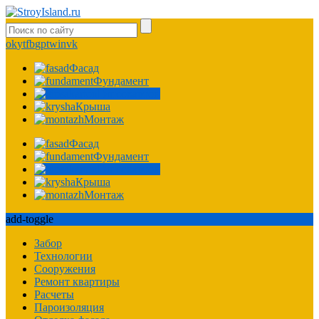
ok
yt
fb
gp
tw
in
vk
Фасад
Фундамент
Гипсокартон
Крыша
Монтаж
Фасад
Фундамент
Гипсокартон
Крыша
Монтаж
add-toggle
Забор
Технологии
Сооружения
Ремонт квартиры
Расчеты
Пароизоляция