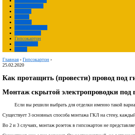
Отделка фасада
Окрашивание
Монтаж
Крыша
Изделия
Своими руками
Грунтование
Гипсокартон
Фундамент
Фасад
Главная
›
Гипсокартон
›
25.02.2020
Как протащить (провести) провод под г
Монтаж скрытой электропроводки под 
Если вы решили выбрать для отделки именно такой вариа
Существует 3 основных способа монтажа ГКЛ на стену, каждый
Во 2 и 3 случаях, монтаж розеток в гипсокартон не представля