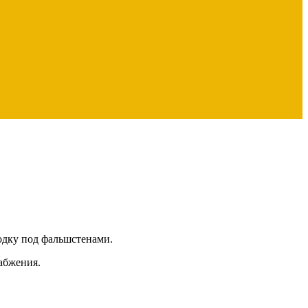
одку под фальшстенами.
абжения.