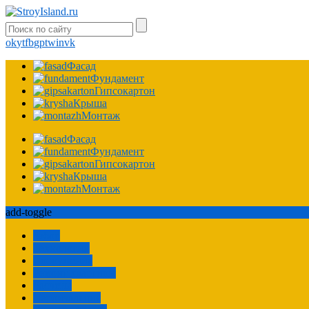
ok
yt
fb
gp
tw
in
vk
Фасад
Фундамент
Гипсокартон
Крыша
Монтаж
Фасад
Фундамент
Гипсокартон
Крыша
Монтаж
add-toggle
Забор
Технологии
Сооружения
Ремонт квартиры
Расчеты
Пароизоляция