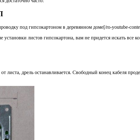
ся достаточно часто:
Л
опроводку под гипсокартоном в деревянном доме[/ro-youtube-conte
ле установки листов гипсокартона, вам не придется искать все 
 от листа, дрель останавливается. Свободный конец кабеля проде