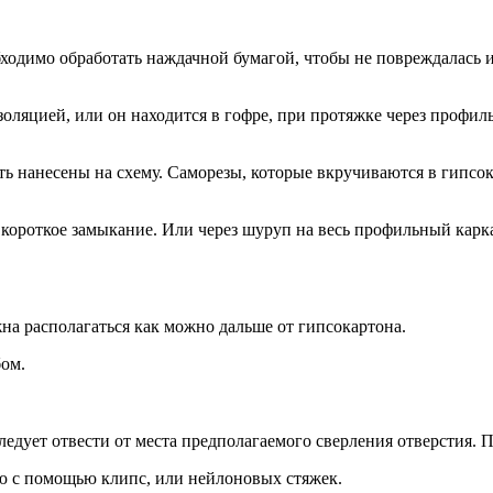
одимо обработать наждачной бумагой, чтобы не повреждалась из
золяцией, или он находится в гофре, при протяжке через профил
 нанесены на схему. Саморезы, которые вкручиваются в гипсока
 короткое замыкание. Или через шуруп на весь профильный карка
на располагаться как можно дальше от гипсокартона.
бом.
едует отвести от места предполагаемого сверления отверстия. П
ю с помощью клипс, или нейлоновых стяжек.