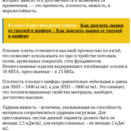
которых зависит его долговечность и возможности
применения, — это прочность, плотность, вязкость, и
морозостойкость.
Кстати! Будет интересно узнать:
Как заделать дырки
от гвоздей в шифере – Как заделать дырки от гвоздей
в шифере
Плоские плиты отличаются высокой прочностью на изгиб,
что позволяет использовать их при устройстве потолков,
полов, кровельных покрытий, стен фундаментов.
Непрессованные изделия выдерживают изгибающие усилия в
18 МПА, прессованные – в 23 МПа.
Плотность плоского шифера сравнительно небольшая и равна
для ЛНП – 1600 кг/м3, а для ЛПП – 1800 кг/м3. Это означает,
что теплоизоляционные свойства материала, наоборот,
достаточно высокие.
Ударная вязкость – величина, указывающая на способность
материала сопротивляться ударным нагрузкам. Для
прессованных листов данный параметр должен быть не
меньше 2,5 кДж/м2, для непрессованных – не меньше 2 кДж/
м2.