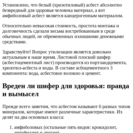
Установлено, что белый (хризотиловый) асбест абсолютно
безвредный для здоровья человека материал, а вот
амфиболовый асбест является канцерогенным материалом.
Относительно невысокая стоимость, простота монтажа и
долговечность сделали весьма востребованным в среде
обычных людей, не обремененных излишними денежными
средствами.
Здравствуйте! Вопрос утилизации является довольно
актуальным в наше время. Листовой плоский шифер
(асбестоцементный лист) производится из портландцемента,
хризотил-асбеста и воды. В составе асбоцементного 3
компонента: вода, асбестовое волокно и цемент.
Вреден ли шифер для здоровья: правда
и вымысел
Прежде всего заметим, что асбестом называют 6 разных типов
минералов, которые имеют различные характеристики. Их
делят на два основных класса:
амфиболовых (остальные пять видов: крокидолит,
антофиллит и другие).