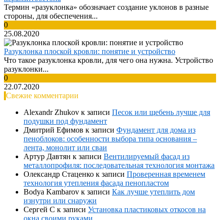
Термин «разуклонка» обозначает создание уклонов в разные
стороны, для обеспечения...
0
25.08.2020
Разуклонка плоской кровли: понятие и устройство
Что такое разуклонка кровли, для чего она нужна. Устройство
разуклонки...
0
22.07.2020
Свежие комментарии
Alexandr Zhukov
к записи
Песок или щебень лучше для
подушки под фундамент
Дмитрий Ефимов
к записи
Фундамент для дома из
пеноблоков: особенности выбора типа основания –
лента, монолит или сваи
Артур Давтян
к записи
Вентилируемый фасад из
металлопрофиля: последовательная технология монтажа
Олександр Стаценко
к записи
Проверенная временем
технология утепления фасада пенопластом
Bodya Kambarov
к записи
Как лучше утеплить дом
изнутри или снаружи
Сергей С
к записи
Установка пластиковых откосов на
окна своими руками