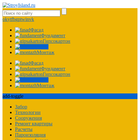
ok
yt
fb
gp
tw
in
vk
Фасад
Фундамент
Гипсокартон
Крыша
Монтаж
Фасад
Фундамент
Гипсокартон
Крыша
Монтаж
add-toggle
Забор
Технологии
Сооружения
Ремонт квартиры
Расчеты
Пароизоляция