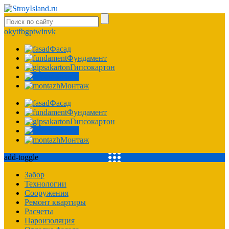
ok
yt
fb
gp
tw
in
vk
Фасад
Фундамент
Гипсокартон
Крыша
Монтаж
Фасад
Фундамент
Гипсокартон
Крыша
Монтаж
add-toggle
Забор
Технологии
Сооружения
Ремонт квартиры
Расчеты
Пароизоляция