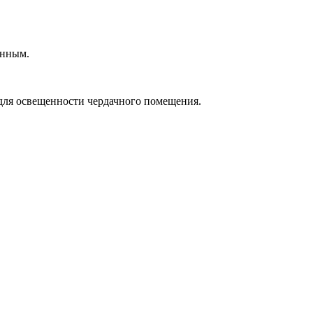
янным.
а для освещенности чердачного помещения.