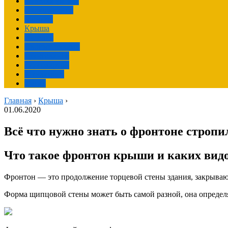
Отделка фасада
Окрашивание
Монтаж
Крыша
Изделия
Своими руками
Грунтование
Гипсокартон
Фундамент
Фасад
Главная
›
Крыша
›
01.06.2020
Всё что нужно знать о фронтоне строп
Что такое фронтон крыши и каких видо
Фронтон — это продолжение торцевой стены здания, закрывающ
Форма щипцовой стены может быть самой разной, она определ