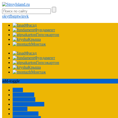
ok
yt
fb
gp
tw
in
vk
Фасад
Фундамент
Гипсокартон
Крыша
Монтаж
Фасад
Фундамент
Гипсокартон
Крыша
Монтаж
add-toggle
Забор
Технологии
Сооружения
Ремонт квартиры
Расчеты
Пароизоляция