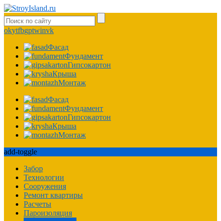
ok
yt
fb
gp
tw
in
vk
Фасад
Фундамент
Гипсокартон
Крыша
Монтаж
Фасад
Фундамент
Гипсокартон
Крыша
Монтаж
add-toggle
Забор
Технологии
Сооружения
Ремонт квартиры
Расчеты
Пароизоляция