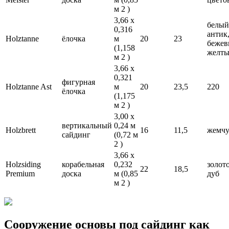
м 2 )
3,66 х
белый
0,316
антик
Holztanne
ёлочка
м
20
23
бежев
(1,158
желт
м 2 )
3,66 х
0,321
фигурная
Holztanne Ast
м
20
23,5
220
ёлочка
(1,175
м 2 )
3,00 х
вертикальный
0,24 м
Holzbrett
16
11,5
жемч
сайдинг
(0,72 м
2 )
3,66 х
Holzsiding
корабельная
0,232
золот
22
18,5
Premium
доска
м (0,85
дуб
м 2 )
Сооружение основы под сайдинг как