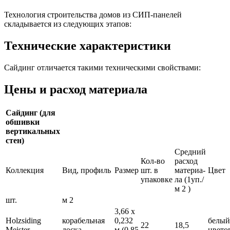
Технология строительства домов из СИП-панелей
складывается из следующих этапов:
Технические характеристики
Сайдинг отличается такими техническими свойствами:
Цены и расход материала
Сайдинг (для
обшивки
вертикальных
стен)
Средний
Кол-во
расход
Коллекция
Вид, профиль
Размер
шт. в
материа-
Цвет
упаковке
ла (1уп./
м 2 )
шт.
м 2
3,66 х
Holzsiding
корабельная
0,232
белый
22
18,5
Meister
доска
м (0,85
цвето