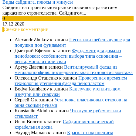
Виды сайдинга, плюсы и минусы
Сайдинг на строительном рынке появился с развитием
каркасного строительства. Сайдингом...
0
17.12.2020
Свежие комментарии
Alexandr Zhukov
к записи
Песок или щебень лучше для
подушки под фундамент
Дмитрий Ефимов
к записи
Фундамент для дома из
пеноблоков: особенности выбора типа основания –
лента, монолит или сваи
Артур Давтян
к записи
Вентилируемый фасад из
металлопрофиля: последовательная технология монтажа
Олександр Стаценко
к записи
Проверенная временем
технология утепления фасада пенопластом
Bodya Kambarov
к записи
Как лучше утеплить дом
изнутри или снаружи
Сергей С
к записи
Установка пластиковых откосов на
окна своими руками
Konstantin Akinin
к записи
Что лучше рубемаст или
стекломаст
Иван Волгин
к записи
Сайдинг металлический
корабельная доска
Эдуард Марков
к записи
Краска с сохранением