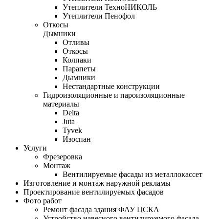
Утеплители ТехноНИКОЛЬ
Утеплители Пенофол
Откосы
Дымники
Отливы
Откосы
Колпаки
Парапеты
Дымники
Нестандартные конструкции
Гидроизоляционные и пароизоляционные
материалы
Delta
Juta
Tyvek
Изоспан
Услуги
Фрезеровка
Монтаж
Вентилируемые фасады из металлокассет
Изготовление и монтаж наружной рекламы
Проектирование вентилируемых фасадов
Фото работ
Ремонт фасада здания ФАУ ЦСКА
Устройство навесного вентилируемого фасада