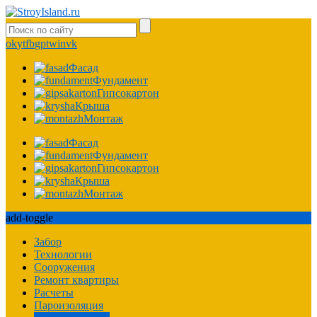
ok
yt
fb
gp
tw
in
vk
Фасад
Фундамент
Гипсокартон
Крыша
Монтаж
Фасад
Фундамент
Гипсокартон
Крыша
Монтаж
add-toggle
Забор
Технологии
Сооружения
Ремонт квартиры
Расчеты
Пароизоляция