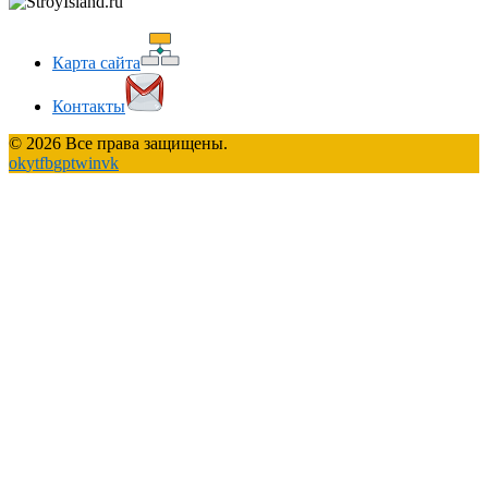
Карта сайта
Контакты
© 2026 Все права защищены.
ok
yt
fb
gp
tw
in
vk