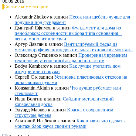
06.09.2019
Свежие комментарии
Alexandr Zhukov
к записи
Песок или щебень лучше для
подушки под фундамент
Дмитрий Ефимов
к записи
Фундамент для дома из
пеноблоков: особенности выбора типа основания –
лента, монолит или сваи
Артур Давтян
к записи
Вентилируемый фасад из
металлопрофиля: последовательная технология монтажа
Олександр Стаценко
к записи
Проверенная временем
технология утепления фасада пенопластом
Bodya Kambarov
к записи
Как лучше утеплить дом
изнутри или снаружи
Сергей С
к записи
Установка пластиковых откосов на
окна своими руками
Konstantin Akinin
к записи
Что лучше рубемаст или
стекломаст
Иван Волгин
к записи
Сайдинг металлический
корабельная доска
Эдуард Марков
к записи
Краска с сохранением
структуры дерева
Анатолий Исабеков
к записи
Как правильно сделать
монтаж блок хауса своими руками