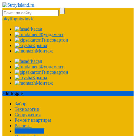
ok
yt
fb
gp
tw
in
vk
Фасад
Фундамент
Гипсокартон
Крыша
Монтаж
Фасад
Фундамент
Гипсокартон
Крыша
Монтаж
add-toggle
Забор
Технологии
Сооружения
Ремонт квартиры
Расчеты
Пароизоляция