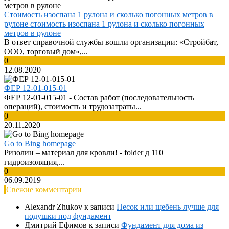
Стоимость изоспана 1 рулона и сколько погонных метров в
рулоне стоимость изоспана 1 рулона и сколько погонных
метров в рулоне
В ответ справочной службы вошли организации: «Стройбат,
ООО, торговый дом»,...
0
12.08.2020
ФЕР 12-01-015-01
ФЕР 12-01-015-01 - Cостав работ (последовательность
операций), стоимость и трудозатраты...
0
20.11.2020
Go to Bing homepage
Ризолин – материал для кровли! - folder д 110
гидроизоляция,...
0
06.09.2019
Свежие комментарии
Alexandr Zhukov
к записи
Песок или щебень лучше для
подушки под фундамент
Дмитрий Ефимов
к записи
Фундамент для дома из