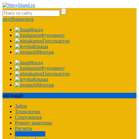
ok
yt
fb
gp
tw
in
vk
Фасад
Фундамент
Гипсокартон
Крыша
Монтаж
Фасад
Фундамент
Гипсокартон
Крыша
Монтаж
add-toggle
Забор
Технологии
Сооружения
Ремонт квартиры
Расчеты
Пароизоляция