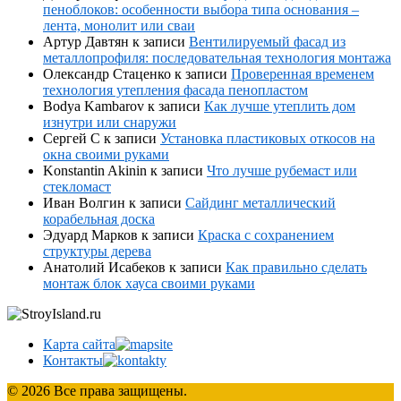
пеноблоков: особенности выбора типа основания –
лента, монолит или сваи
Артур Давтян
к записи
Вентилируемый фасад из
металлопрофиля: последовательная технология монтажа
Олександр Стаценко
к записи
Проверенная временем
технология утепления фасада пенопластом
Bodya Kambarov
к записи
Как лучше утеплить дом
изнутри или снаружи
Сергей С
к записи
Установка пластиковых откосов на
окна своими руками
Konstantin Akinin
к записи
Что лучше рубемаст или
стекломаст
Иван Волгин
к записи
Сайдинг металлический
корабельная доска
Эдуард Марков
к записи
Краска с сохранением
структуры дерева
Анатолий Исабеков
к записи
Как правильно сделать
монтаж блок хауса своими руками
Карта сайта
Контакты
© 2026 Все права защищены.