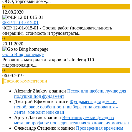
ООО, торговый дом»,...
0
12.08.2020
ФЕР 12-01-015-01
ФЕР 12-01-015-01 - Cостав работ (последовательность
операций), стоимость и трудозатраты...
0
20.11.2020
Go to Bing homepage
Ризолин – материал для кровли! - folder д 110
гидроизоляция,...
0
06.09.2019
Свежие комментарии
Alexandr Zhukov
к записи
Песок или щебень лучше для
подушки под фундамент
Дмитрий Ефимов
к записи
Фундамент для дома из
пеноблоков: особенности выбора типа основания –
лента, монолит или сваи
Артур Давтян
к записи
Вентилируемый фасад из
металлопрофиля: последовательная технология монтажа
Олександр Стаценко
к записи
Проверенная временем