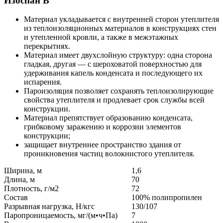
Изоспан B
Материал укладывается с внутренней сторон утеплителя
из теплоизоляционных материалов в конструкциях стен
и утепленной кровли, а также в межэтажных
перекрытиях.
Материал имеет двухслойную структуру: одна сторона
гладкая, другая — с шероховатой поверхностью для
удерживания капель конденсата и последующего их
испарения.
Пароизоляция позволяет сохранять теплоизолирующие
свойства утеплителя и продлевает срок службы всей
конструкции.
Материал препятствует образованию конденсата,
грибковому заражению и коррозии элементов
конструкции;
защищает внутреннее пространство здания от
проникновения частиц волокнистого утеплителя.
Ширина, м
1,6
Длина, м
70
Плотность, г/м2
72
Состав
100% полипропилен
Разрывная нагрузка, H/кгс
130/107
Паропроницаемость, мг/(м•ч•Па)
7