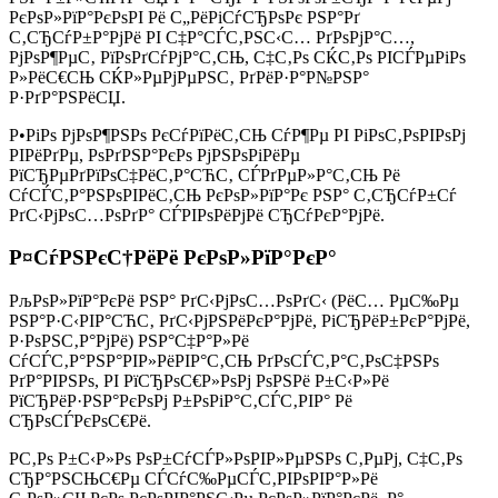
РєРѕР»РїР°РєРѕРІ Рё С„РёРіСѓСЂРѕРє РЅР°Рґ
С‚СЂСѓР±Р°РјРё РІ С‡Р°СЃС‚РЅС‹С… РґРѕРјР°С…,
РјРѕР¶РµС‚ РїРѕРґСѓРјР°С‚СЊ, С‡С‚Рѕ СЌС‚Рѕ РІСЃРµРіРѕ
Р»РёС€СЊ СЌР»РµРјРµРЅС‚ РґРёР·Р°Р№РЅР°
Р·РґР°РЅРёСЏ.
Р•РіРѕ РјРѕР¶РЅРѕ РєСѓРїРёС‚СЊ СѓР¶Рµ РІ РіРѕС‚РѕРІРѕРј
РІРёРґРµ, РѕРґРЅР°РєРѕ РјРЅРѕРіРёРµ
РїСЂРµРґРїРѕС‡РёС‚Р°СЋС‚ СЃРґРµР»Р°С‚СЊ Рё
СѓСЃС‚Р°РЅРѕРІРёС‚СЊ РєРѕР»РїР°Рє РЅР° С‚СЂСѓР±Сѓ
РґС‹РјРѕС…РѕРґР° СЃРІРѕРёРјРё СЂСѓРєР°РјРё.
Р¤СѓРЅРєС†РёРё РєРѕР»РїР°РєР°
РљРѕР»РїР°РєРё РЅР° РґС‹РјРѕС…РѕРґС‹ (РёС… РµС‰Рµ
РЅР°Р·С‹РІР°СЋС‚ РґС‹РјРЅРёРєР°РјРё, РіСЂРёР±РєР°РјРё,
Р·РѕРЅС‚Р°РјРё) РЅР°С‡Р°Р»Рё
СѓСЃС‚Р°РЅР°РІР»РёРІР°С‚СЊ РґРѕСЃС‚Р°С‚РѕС‡РЅРѕ
РґР°РІРЅРѕ, РІ РїСЂРѕС€Р»РѕРј РѕРЅРё Р±С‹Р»Рё
РїСЂРёР·РЅР°РєРѕРј Р±РѕРіР°С‚СЃС‚РІР° Рё
СЂРѕСЃРєРѕС€Рё.
Р­С‚Рѕ Р±С‹Р»Рѕ РѕР±СѓСЃР»РѕРІР»РµРЅРѕ С‚РµРј, С‡С‚Рѕ
СЂР°РЅСЊС€Рµ СЃСѓС‰РµСЃС‚РІРѕРІР°Р»Рё