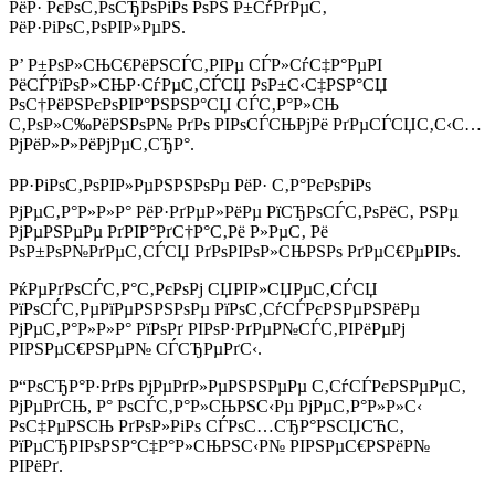
РёР· РєРѕС‚РѕСЂРѕРіРѕ РѕРЅ Р±СѓРґРµС‚
РёР·РіРѕС‚РѕРІР»РµРЅ.
Р’ Р±РѕР»СЊС€РёРЅСЃС‚РІРµ СЃР»СѓС‡Р°РµРІ
РёСЃРїРѕР»СЊР·СѓРµС‚СЃСЏ РѕР±С‹С‡РЅР°СЏ
РѕС†РёРЅРєРѕРІР°РЅРЅР°СЏ СЃС‚Р°Р»СЊ
С‚РѕР»С‰РёРЅРѕР№ РґРѕ РІРѕСЃСЊРјРё РґРµСЃСЏС‚С‹С…
РјРёР»Р»РёРјРµС‚СЂР°.
РР·РіРѕС‚РѕРІР»РµРЅРЅРѕРµ РёР· С‚Р°РєРѕРіРѕ
РјРµС‚Р°Р»Р»Р° РёР·РґРµР»РёРµ РїСЂРѕСЃС‚РѕРёС‚ РЅРµ
РјРµРЅРµРµ РґРІР°РґС†Р°С‚Рё Р»РµС‚ Рё
РѕР±РѕР№РґРµС‚СЃСЏ РґРѕРІРѕР»СЊРЅРѕ РґРµС€РµРІРѕ.
РќРµРґРѕСЃС‚Р°С‚РєРѕРј СЏРІР»СЏРµС‚СЃСЏ
РїРѕСЃС‚РµРїРµРЅРЅРѕРµ РїРѕС‚СѓСЃРєРЅРµРЅРёРµ
РјРµС‚Р°Р»Р»Р° РїРѕРґ РІРѕР·РґРµР№СЃС‚РІРёРµРј
РІРЅРµС€РЅРµР№ СЃСЂРµРґС‹.
Р“РѕСЂР°Р·РґРѕ РјРµРґР»РµРЅРЅРµРµ С‚СѓСЃРєРЅРµРµС‚
РјРµРґСЊ, Р° РѕСЃС‚Р°Р»СЊРЅС‹Рµ РјРµС‚Р°Р»Р»С‹
РѕС‡РµРЅСЊ РґРѕР»РіРѕ СЃРѕС…СЂР°РЅСЏСЋС‚
РїРµСЂРІРѕРЅР°С‡Р°Р»СЊРЅС‹Р№ РІРЅРµС€РЅРёР№
РІРёРґ.