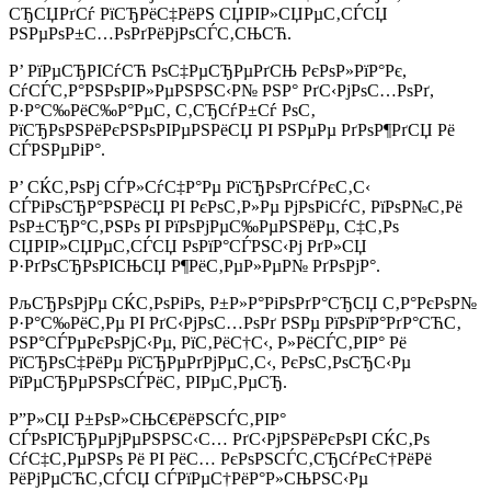
СЂСЏРґСѓ РїСЂРёС‡РёРЅ СЏРІР»СЏРµС‚СЃСЏ
РЅРµРѕР±С…РѕРґРёРјРѕСЃС‚СЊСЋ.
Р’ РїРµСЂРІСѓСЋ РѕС‡РµСЂРµРґСЊ РєРѕР»РїР°Рє,
СѓСЃС‚Р°РЅРѕРІР»РµРЅРЅС‹Р№ РЅР° РґС‹РјРѕС…РѕРґ,
Р·Р°С‰РёС‰Р°РµС‚ С‚СЂСѓР±Сѓ РѕС‚
РїСЂРѕРЅРёРєРЅРѕРІРµРЅРёСЏ РІ РЅРµРµ РґРѕР¶РґСЏ Рё
СЃРЅРµРіР°.
Р’ СЌС‚РѕРј СЃР»СѓС‡Р°Рµ РїСЂРѕРґСѓРєС‚С‹
СЃРіРѕСЂР°РЅРёСЏ РІ РєРѕС‚Р»Рµ РјРѕРіСѓС‚ РїРѕР№С‚Рё
РѕР±СЂР°С‚РЅРѕ РІ РїРѕРјРµС‰РµРЅРёРµ, С‡С‚Рѕ
СЏРІР»СЏРµС‚СЃСЏ РѕРїР°СЃРЅС‹Рј РґР»СЏ
Р·РґРѕСЂРѕРІСЊСЏ Р¶РёС‚РµР»РµР№ РґРѕРјР°.
РљСЂРѕРјРµ СЌС‚РѕРіРѕ, Р±Р»Р°РіРѕРґР°СЂСЏ С‚Р°РєРѕР№
Р·Р°С‰РёС‚Рµ РІ РґС‹РјРѕС…РѕРґ РЅРµ РїРѕРїР°РґР°СЋС‚
РЅР°СЃРµРєРѕРјС‹Рµ, РїС‚РёС†С‹, Р»РёСЃС‚РІР° Рё
РїСЂРѕС‡РёРµ РїСЂРµРґРјРµС‚С‹, РєРѕС‚РѕСЂС‹Рµ
РїРµСЂРµРЅРѕСЃРёС‚ РІРµС‚РµСЂ.
Р”Р»СЏ Р±РѕР»СЊС€РёРЅСЃС‚РІР°
СЃРѕРІСЂРµРјРµРЅРЅС‹С… РґС‹РјРЅРёРєРѕРІ СЌС‚Рѕ
СѓС‡С‚РµРЅРѕ Рё РІ РёС… РєРѕРЅСЃС‚СЂСѓРєС†РёРё
РёРјРµСЋС‚СЃСЏ СЃРїРµС†РёР°Р»СЊРЅС‹Рµ