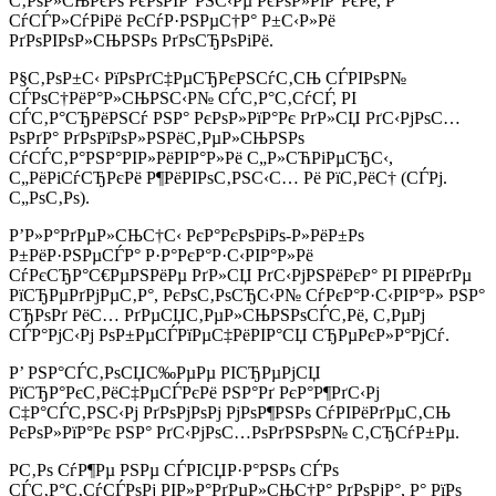
С‚РѕР»СЊРєРѕ РєРѕРІР°РЅС‹Рµ РєРѕР»РїР°РєРё, Р°
СѓСЃР»СѓРіРё РєСѓР·РЅРµС†Р° Р±С‹Р»Рё
РґРѕРІРѕР»СЊРЅРѕ РґРѕСЂРѕРіРё.
Р§С‚РѕР±С‹ РїРѕРґС‡РµСЂРєРЅСѓС‚СЊ СЃРІРѕР№
СЃРѕС†РёР°Р»СЊРЅС‹Р№ СЃС‚Р°С‚СѓСЃ, РІ
СЃС‚Р°СЂРёРЅСѓ РЅР° РєРѕР»РїР°Рє РґР»СЏ РґС‹РјРѕС…
РѕРґР° РґРѕРїРѕР»РЅРёС‚РµР»СЊРЅРѕ
СѓСЃС‚Р°РЅР°РІР»РёРІР°Р»Рё С„Р»СЋРіРµСЂС‹,
С„РёРіСѓСЂРєРё Р¶РёРІРѕС‚РЅС‹С… Рё РїС‚РёС† (СЃРј.
С„РѕС‚Рѕ).
Р’Р»Р°РґРµР»СЊС†С‹ РєР°РєРѕРіРѕ-Р»РёР±Рѕ
Р±РёР·РЅРµСЃР° Р·Р°РєР°Р·С‹РІР°Р»Рё
СѓРєСЂР°С€РµРЅРёРµ РґР»СЏ РґС‹РјРЅРёРєР° РІ РІРёРґРµ
РїСЂРµРґРјРµС‚Р°, РєРѕС‚РѕСЂС‹Р№ СѓРєР°Р·С‹РІР°Р» РЅР°
СЂРѕРґ РёС… РґРµСЏС‚РµР»СЊРЅРѕСЃС‚Рё, С‚РµРј
СЃР°РјС‹Рј РѕР±РµСЃРїРµС‡РёРІР°СЏ СЂРµРєР»Р°РјСѓ.
Р’ РЅР°СЃС‚РѕСЏС‰РµРµ РІСЂРµРјСЏ
РїСЂР°РєС‚РёС‡РµСЃРєРё РЅР°Рґ РєР°Р¶РґС‹Рј
С‡Р°СЃС‚РЅС‹Рј РґРѕРјРѕРј РјРѕР¶РЅРѕ СѓРІРёРґРµС‚СЊ
РєРѕР»РїР°Рє РЅР° РґС‹РјРѕС…РѕРґРЅРѕР№ С‚СЂСѓР±Рµ.
Р­С‚Рѕ СѓР¶Рµ РЅРµ СЃРІСЏР·Р°РЅРѕ СЃРѕ
СЃС‚Р°С‚СѓСЃРѕРј РІР»Р°РґРµР»СЊС†Р° РґРѕРјР°, Р° РїРѕ