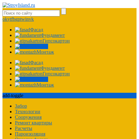
ok
yt
fb
gp
tw
in
vk
Фасад
Фундамент
Гипсокартон
Крыша
Монтаж
Фасад
Фундамент
Гипсокартон
Крыша
Монтаж
add-toggle
Забор
Технологии
Сооружения
Ремонт квартиры
Расчеты
Пароизоляция