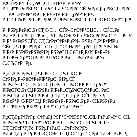
РѕСЃРЅР°СЃС‚РёС‚СЊ РєРѕР»РїР°Рє
РґРѕРїРѕР»РЅРёС‚РµР»СЊРЅС‹РјРё СЌР»РµРјРµРЅС‚Р°РјРё
— РѕС‚РєРёРґРЅС‹РјРё РґРІРµСЂРєР°РјРё,
Р·Р°СЃР»РѕРЅРєР°РјРё, РґРІРѕР№РЅС‹РјРё РєСЂС‹С€Р°РјРё.
Р’ РЅРµРєРѕС‚РѕСЂС‹С… СЃР»СѓС‡Р°СЏС… СЌС‚Рѕ
РѕР±Р»РµРіС‡Р°РµС‚ РґР°Р»СЊРЅРµР№С€РёР№ СѓС…РѕРґ
Р·Р° РєРѕРЅСЃС‚СЂСѓРєС†РёРµР№, РЅРѕ С‚Р°РєР¶Рµ
СЌС‚Рѕ РјРѕР¶РµС‚ СЃС‚Р°С‚СЊ РїСЂРёС‡РёРЅРѕР№
РІРѕР·РЅРёРєРЅРѕРІРµРЅРёСЏ С€СѓРјРѕРІ РёР»Рё
РІРёР±СЂР°С†РёРё РІ РґС‹РјРѕС…РѕРґРЅРѕР№
С‚СЂСѓР±Рµ.
РџРѕРјРёРјРѕ С‚РѕРіРѕ С‡С‚Рѕ СЌС‚Рѕ
СѓРІРµР»РёС‡РёРІР°РµС‚ РІРµСЃ
РєРѕРЅСЃС‚СЂСѓРєС†РёРё, С„Р»СЋРіР°СЂРєР°
РїРѕСЃС‚РѕСЏРЅРЅРѕ РІРёР±СЂРёСЂСѓРµС‚ РѕС‚
РїРѕСЂС‹РІРѕРІ РІРµС‚СЂР°, С‚РµРј СЃР°РјС‹Рј
РѕРєР°Р·С‹РІР°СЏ РґРѕРїРѕР»РЅРёС‚РµР»СЊРЅРѕРµ
РґР°РІР»РµРЅРёРµ РЅР° С‚СЂСѓР±Сѓ.
РџСЂРµР¶РґРµ С‡РµРј РЅР°С‡РёРЅР°С‚СЊ РґРµР»Р°С‚СЊ
РєРѕР»РїР°Рє РЅР° РґС‹РјРѕС…РѕРґ СЃРІРѕРёРјРё
СЂСѓРєР°РјРё, РЅРµРѕР±С…РѕРґРёРјРѕ
РѕРїСЂРµРґРµР»РёС‚СЊСЃСЏ СЃ РјР°С‚РµСЂРёР°Р»РѕРј,