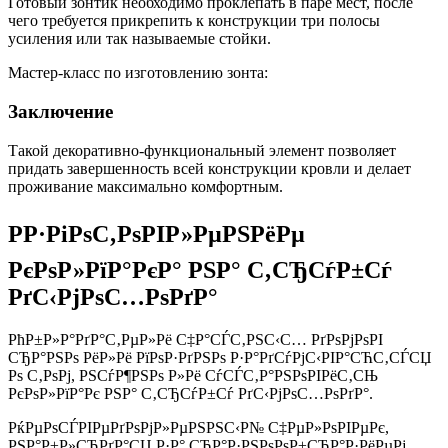
Готовый зонтик необходимо проклепать в паре мест, после
чего требуется прикрепить к конструкции три полосы
усиления или так называемые стойки.
Мастер-класс по изготовлению зонта:
Заключение
Такой декоративно-функциональный элемент позволяет
придать завершенность всей конструкции кровли и делает
проживание максимально комфортным.
РР·РіРѕС‚РѕРІР»РµРЅРёРµ
РєРѕР»РїР°РєР° РЅР° С‚СЂСѓР±Сѓ
РґС‹РјРѕС…РѕРґР°
РћР±Р»Р°РґР°С‚РµР»Рё С‡Р°СЃС‚РЅС‹С… РґРѕРјРѕРІ
СЂР°РЅРѕ РёР»Рё РїРѕР·РґРЅРѕ Р·Р°РґСѓРјС‹РІР°СЋС‚СЃСЏ
Рѕ С‚РѕРј, РЅСѓР¶РЅРѕ Р»Рё СѓСЃС‚Р°РЅРѕРІРёС‚СЊ
РєРѕР»РїР°Рє РЅР° С‚СЂСѓР±Сѓ РґС‹РјРѕС…РѕРґР°.
РќРµРѕСЃРІРµРґРѕРјР»РµРЅРЅС‹Р№ С‡РµР»РѕРІРµРє,
РЅР°Р±Р»СЋРґР°СЏ Р·Р° СЂР°Р·РЅРѕРѕР±СЂР°Р·РёРµРј