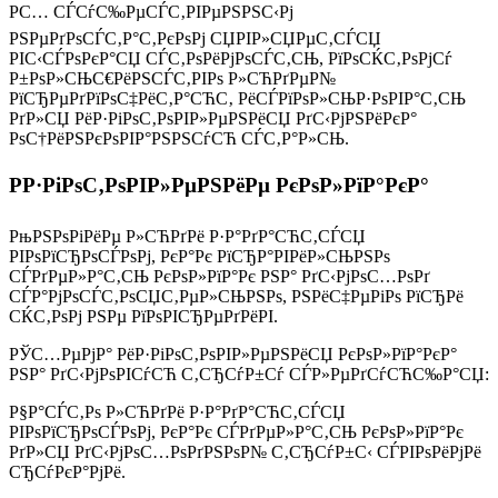
РС… СЃСѓС‰РµСЃС‚РІРµРЅРЅС‹Рј
РЅРµРґРѕСЃС‚Р°С‚РєРѕРј СЏРІР»СЏРµС‚СЃСЏ
РІС‹СЃРѕРєР°СЏ СЃС‚РѕРёРјРѕСЃС‚СЊ, РїРѕСЌС‚РѕРјСѓ
Р±РѕР»СЊС€РёРЅСЃС‚РІРѕ Р»СЋРґРµР№
РїСЂРµРґРїРѕС‡РёС‚Р°СЋС‚ РёСЃРїРѕР»СЊР·РѕРІР°С‚СЊ
РґР»СЏ РёР·РіРѕС‚РѕРІР»РµРЅРёСЏ РґС‹РјРЅРёРєР°
РѕС†РёРЅРєРѕРІР°РЅРЅСѓСЋ СЃС‚Р°Р»СЊ.
РР·РіРѕС‚РѕРІР»РµРЅРёРµ РєРѕР»РїР°РєР°
РњРЅРѕРіРёРµ Р»СЋРґРё Р·Р°РґР°СЋС‚СЃСЏ
РІРѕРїСЂРѕСЃРѕРј, РєР°Рє РїСЂР°РІРёР»СЊРЅРѕ
СЃРґРµР»Р°С‚СЊ РєРѕР»РїР°Рє РЅР° РґС‹РјРѕС…РѕРґ
СЃР°РјРѕСЃС‚РѕСЏС‚РµР»СЊРЅРѕ, РЅРёС‡РµРіРѕ РїСЂРё
СЌС‚РѕРј РЅРµ РїРѕРІСЂРµРґРёРІ.
РЎС…РµРјР° РёР·РіРѕС‚РѕРІР»РµРЅРёСЏ РєРѕР»РїР°РєР°
РЅР° РґС‹РјРѕРІСѓСЋ С‚СЂСѓР±Сѓ СЃР»РµРґСѓСЋС‰Р°СЏ:
Р§Р°СЃС‚Рѕ Р»СЋРґРё Р·Р°РґР°СЋС‚СЃСЏ
РІРѕРїСЂРѕСЃРѕРј, РєР°Рє СЃРґРµР»Р°С‚СЊ РєРѕР»РїР°Рє
РґР»СЏ РґС‹РјРѕС…РѕРґРЅРѕР№ С‚СЂСѓР±С‹ СЃРІРѕРёРјРё
СЂСѓРєР°РјРё.