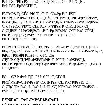
РєР°РЅР°РІРєРё, РєРѕС‚РѕСЂС‹Рµ РІС‹РІРѕРґСЏС‚
РєРѕРЅРґРµРЅСЃР°С‚.
РЎСѓС‰РµСЃС‚РІСѓРµС‚ РµС‰Рµ РѕРґРЅР°
РІР°Р¶РЅРµР№С€Р°СЏ С„СѓРЅРєС†РёСЏ РґС‹РјРЅРёРєР°,
РєРѕС‚РѕСЂСѓСЋ РѕР±СЏР·Р°С‚РµР»СЊРЅРѕ РЅСѓР¶РЅРѕ
СѓС‡РёС‚С‹РІР°С‚СЊ: Р±Р»Р°РіРѕРґР°СЂСЏ РµРјСѓ
С‚СЏРіР° РІ РґС‹РјРѕС…РѕРґРµ РїРѕРІС‹С€Р°РµС‚СЃСЏ
РїСЂРёРјРµСЂРЅРѕ РЅР° РґРІР°РґС†Р°С‚СЊ
РїСЂРѕС†РµРЅС‚РѕРІ.
Р­С‚Рѕ РїСЂРѕРёСЃС…РѕРґРёС‚ РёР·-Р·Р° С‚РѕРіРѕ, С‡С‚Рѕ
РІРµС‚РµСЂ, РѕР±РґСѓРІР°СЏ РєРѕР»РїР°Рє, СЃРѕР·РґР°РµС‚
РїРѕРґ РЅРёРј РѕР±Р»Р°СЃС‚СЊ
СЂР°Р·СЂСЏР¶РµРЅРЅРѕРіРѕ РґР°РІР»РµРЅРёСЏ,
РІСЃР»РµРґСЃС‚РІРёРµ С‡РµРіРѕ СѓР»СѓС‡С€Р°РµС‚СЃСЏ
С‚СЏРіР°.
РС… СЂРµРєРѕРјРµРЅРґСѓРµС‚СЃСЏ
РёСЃРїРѕР»СЊР·РѕРІР°С‚СЊ РґР»СЏ РґС‹РјРѕРІС‹С…
С‚СЂСѓР± РѕС‚ РєРѕС‚Р»РѕРІ, СЂР°Р±РѕС‚Р°СЋС‰РёС…
РЅР° С‚РІРµСЂРґРѕРј С‚РѕРїР»РёРІРµ.
Р’РёРґС‹ РґС‹РјРЅРёРєРѕРІ,