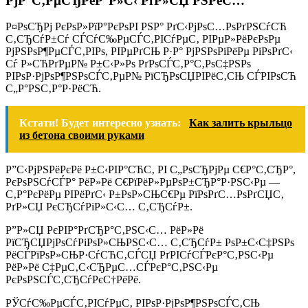
РјР°С‚РµСЂРёР°Р»С‹ РґР»СЏ РЅРёС…
Р¤РѕСЂРј РєРѕР»РїР°РєРѕРІ РЅР° РґС‹РјРѕС…РѕРґРЅСѓСЋ
С‚СЂСѓР±Сѓ СЃСѓС‰РµСЃС‚РІСѓРµС‚ РІРµР»РёРєРѕРµ
РјРЅРѕР¶РµСЃС‚РІРѕ, РІРµРґСЊ Р·Р° РјРЅРѕРіРёРµ РіРѕРґС‹
Сѓ Р»СЋРґРµР№ Р±С‹Р»Рѕ РґРѕСЃС‚Р°С‚РѕС‡РЅРѕ
РІРѕР·РјРѕР¶РЅРѕСЃС‚РµР№ РїСЂРѕСЏРІРёС‚СЊ СЃРІРѕСЋ
С„Р°РЅС‚Р°Р·РёСЋ.
Кстати! Будет интересно узнать:
Как залить крыльцо
из бетона своими руками
Р”С‹РјРЅРёРєРё Р±С‹РІР°СЋС‚ РІ С„РѕСЂРјРµ С€Р°С‚СЂР°,
РєРѕРЅСѓСЃР° РёР»Рё С€РїРёР»РµРѕР±СЂР°Р·РЅС‹Рµ —
С‚Р°РєРёРµ РІРёРґС‹ Р±РѕР»СЊС€Рµ РїРѕРґС…РѕРґСЏС‚
РґР»СЏ РєСЂСѓРіР»С‹С… С‚СЂСѓР±.
Р”Р»СЏ РєРІР°РґСЂР°С‚РЅС‹С… РёР»Рё
РїСЂСЏРјРѕСѓРіРѕР»СЊРЅС‹С… С‚СЂСѓР± РѕР±С‹С‡РЅРѕ
РёСЃРїРѕР»СЊР·СѓСЋС‚СЃСЏ РґРІСѓСЃРєР°С‚РЅС‹Рµ
РёР»Рё С‡РµС‚С‹СЂРµС…СЃРєР°С‚РЅС‹Рµ
РєРѕРЅСЃС‚СЂСѓРєС†РёРё.
РЎСѓС‰РµСЃС‚РІСѓРµС‚ РІРѕР·РјРѕР¶РЅРѕСЃС‚СЊ