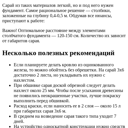
Сарай из таких материалов легкий, но и под него нужен
фундамент. Самое рациональное решение — столбики,
заложенные на глубину 0,4-0,5 м. Обдумав все нюансы,
приступают к работе:
Важно! Оптимальное расстояние между элементами
столбчатого фундамента — 120-150 см. Количество их зависит
от габаритов сарая.
Несколько полезных рекомендаций
Если планируете делать кровлю из оцинкованного
железа, то можно обойтись без обрешетки. На сарай 3х6
достаточно 2 листа, но укладывать их нужно с
нахлестом.
При обшивке сарая доской обрезной следует делать
нахлест около 25 мм. Чтобы после усыхания древесины
не появились неокрашенные участки, лучше покраску
выполнить перед обшивкой.
Расход краски, если наносить ее в 2 слоя — около 15 л
при габаритах сарая 3х6 м.
В среднем на возведение сарая такого типа уходит 7
дней.
На устройство односкатной конструкции нужно средств