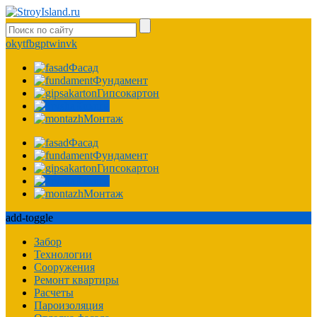
ok
yt
fb
gp
tw
in
vk
Фасад
Фундамент
Гипсокартон
Крыша
Монтаж
Фасад
Фундамент
Гипсокартон
Крыша
Монтаж
add-toggle
Забор
Технологии
Сооружения
Ремонт квартиры
Расчеты
Пароизоляция