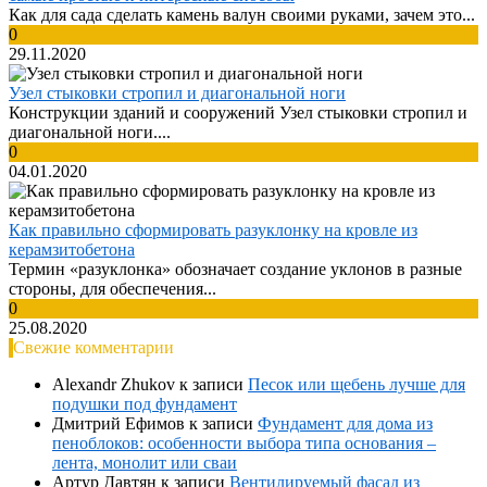
Как для сада сделать камень валун своими руками, зачем это...
0
29.11.2020
Узел стыковки стропил и диагональной ноги
Конструкции зданий и сооружений Узел стыковки стропил и
диагональной ноги....
0
04.01.2020
Как правильно сформировать разуклонку на кровле из
керамзитобетона
Термин «разуклонка» обозначает создание уклонов в разные
стороны, для обеспечения...
0
25.08.2020
Свежие комментарии
Alexandr Zhukov
к записи
Песок или щебень лучше для
подушки под фундамент
Дмитрий Ефимов
к записи
Фундамент для дома из
пеноблоков: особенности выбора типа основания –
лента, монолит или сваи
Артур Давтян
к записи
Вентилируемый фасад из