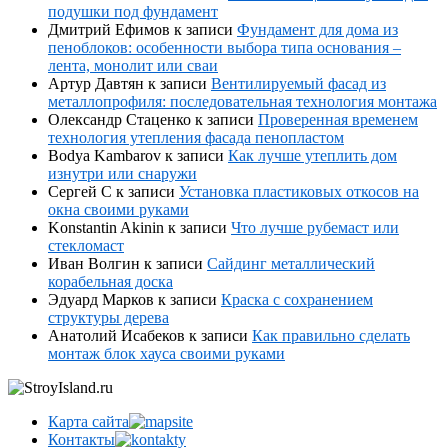
подушки под фундамент
Дмитрий Ефимов
к записи
Фундамент для дома из
пеноблоков: особенности выбора типа основания –
лента, монолит или сваи
Артур Давтян
к записи
Вентилируемый фасад из
металлопрофиля: последовательная технология монтажа
Олександр Стаценко
к записи
Проверенная временем
технология утепления фасада пенопластом
Bodya Kambarov
к записи
Как лучше утеплить дом
изнутри или снаружи
Сергей С
к записи
Установка пластиковых откосов на
окна своими руками
Konstantin Akinin
к записи
Что лучше рубемаст или
стекломаст
Иван Волгин
к записи
Сайдинг металлический
корабельная доска
Эдуард Марков
к записи
Краска с сохранением
структуры дерева
Анатолий Исабеков
к записи
Как правильно сделать
монтаж блок хауса своими руками
Карта сайта
Контакты