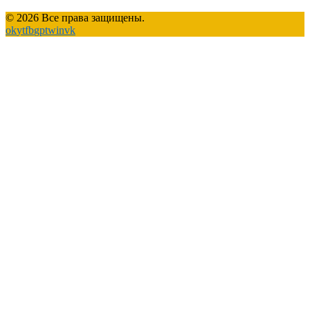
© 2026 Все права защищены.
ok
yt
fb
gp
tw
in
vk