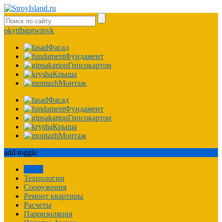
ok
yt
fb
gp
tw
in
vk
Фасад
Фундамент
Гипсокартон
Крыша
Монтаж
Фасад
Фундамент
Гипсокартон
Крыша
Монтаж
add-toggle
Забор
Технологии
Сооружения
Ремонт квартиры
Расчеты
Пароизоляция