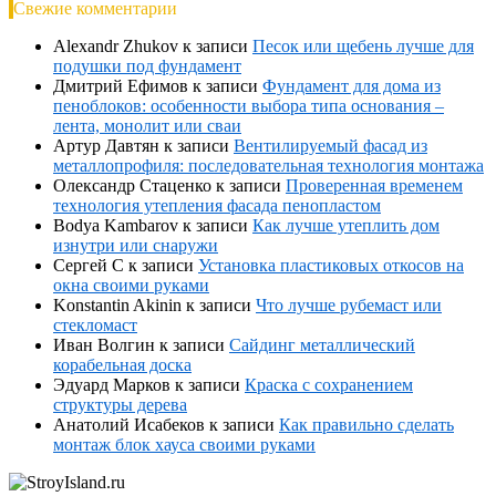
Свежие комментарии
Alexandr Zhukov
к записи
Песок или щебень лучше для
подушки под фундамент
Дмитрий Ефимов
к записи
Фундамент для дома из
пеноблоков: особенности выбора типа основания –
лента, монолит или сваи
Артур Давтян
к записи
Вентилируемый фасад из
металлопрофиля: последовательная технология монтажа
Олександр Стаценко
к записи
Проверенная временем
технология утепления фасада пенопластом
Bodya Kambarov
к записи
Как лучше утеплить дом
изнутри или снаружи
Сергей С
к записи
Установка пластиковых откосов на
окна своими руками
Konstantin Akinin
к записи
Что лучше рубемаст или
стекломаст
Иван Волгин
к записи
Сайдинг металлический
корабельная доска
Эдуард Марков
к записи
Краска с сохранением
структуры дерева
Анатолий Исабеков
к записи
Как правильно сделать
монтаж блок хауса своими руками