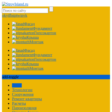
ok
yt
fb
gp
tw
in
vk
Фасад
Фундамент
Гипсокартон
Крыша
Монтаж
Фасад
Фундамент
Гипсокартон
Крыша
Монтаж
add-toggle
Забор
Технологии
Сооружения
Ремонт квартиры
Расчеты
Пароизоляция