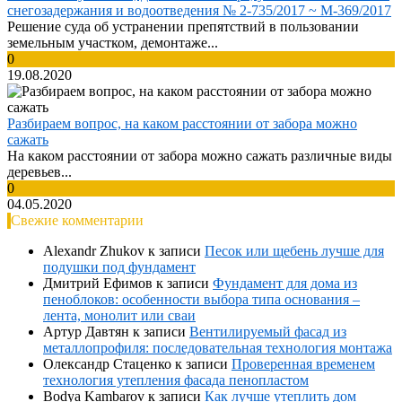
снегозадержания и водоотведения № 2-735/2017 ~ М-369/2017
Решение суда об устранении препятствий в пользовании
земельным участком, демонтаже...
0
19.08.2020
Разбираем вопрос, на каком расстоянии от забора можно
сажать
На каком расстоянии от забора можно сажать различные виды
деревьев...
0
04.05.2020
Свежие комментарии
Alexandr Zhukov
к записи
Песок или щебень лучше для
подушки под фундамент
Дмитрий Ефимов
к записи
Фундамент для дома из
пеноблоков: особенности выбора типа основания –
лента, монолит или сваи
Артур Давтян
к записи
Вентилируемый фасад из
металлопрофиля: последовательная технология монтажа
Олександр Стаценко
к записи
Проверенная временем
технология утепления фасада пенопластом
Bodya Kambarov
к записи
Как лучше утеплить дом