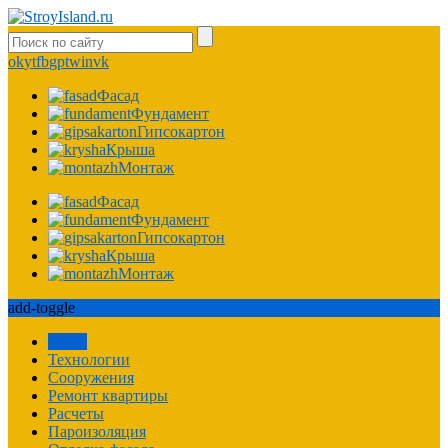
ok
yt
fb
gp
tw
in
vk
Фасад
Фундамент
Гипсокартон
Крыша
Монтаж
Фасад
Фундамент
Гипсокартон
Крыша
Монтаж
add-toggle
Забор
Технологии
Сооружения
Ремонт квартиры
Расчеты
Пароизоляция