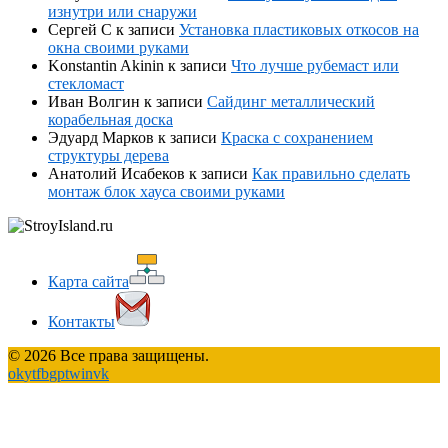
изнутри или снаружи
Сергей С
к записи
Установка пластиковых откосов на
окна своими руками
Konstantin Akinin
к записи
Что лучше рубемаст или
стекломаст
Иван Волгин
к записи
Сайдинг металлический
корабельная доска
Эдуард Марков
к записи
Краска с сохранением
структуры дерева
Анатолий Исабеков
к записи
Как правильно сделать
монтаж блок хауса своими руками
Карта сайта
Контакты
© 2026 Все права защищены.
ok
yt
fb
gp
tw
in
vk