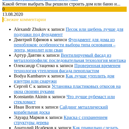
Какой бетон выбрать Вы решили строить дом или баню и...
0
13.08.2020
Свежие комментарии
Alexandr Zhukov
к записи
Песок или щебень лучше для
подушки под фундамент
Дмитрий Ефимов
к записи
Фундамент для дома из
пеноблоков: особенности выбора типа основания –
лента, монолит или сваи
Артур Давтян
к записи
Вентилируемый фасад из
металлопрофиля: последовательная технология монтажа
Олександр Стаценко
к записи
Проверенная временем
технология утепления фасада пенопластом
Bodya Kambarov
к записи
Как лучше утеплить дом
изнутри или снаружи
Сергей С
к записи
Установка пластиковых откосов на
окна своими руками
Konstantin Akinin
к записи
Что лучше рубемаст или
стекломаст
Иван Волгин
к записи
Сайдинг металлический
корабельная доска
Эдуард Марков
к записи
Краска с сохранением
структуры дерева
Анатолий Исабеков
к записи
Как правильно сделать