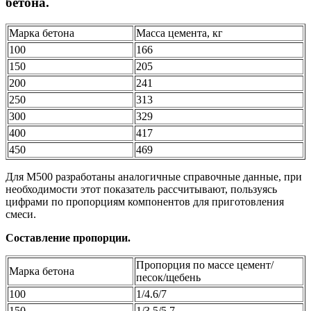
бетона.
Марка бетона
Масса цемента, кг
100
166
150
205
200
241
250
313
300
329
400
417
450
469
Для М500 разработаны аналогичные справочные данные, при
необходимости этот показатель рассчитывают, пользуясь
цифрами по пропорциям компонентов для приготовления
смеси.
Составление пропорции.
Пропорция по массе цемент/
Марка бетона
песок/щебень
100
1/4.6/7
150
1/3.5/5.7