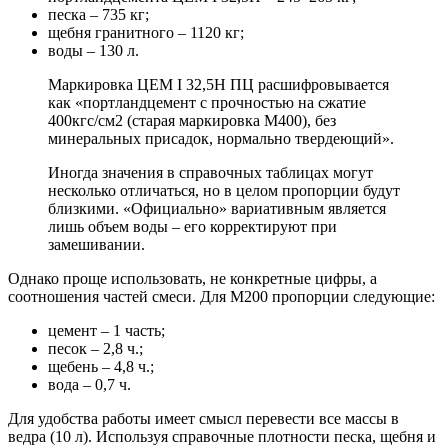
песка – 735 кг;
щебня гранитного – 1120 кг;
воды – 130 л.
Маркировка ЦЕМ I 32,5Н ПЦ расшифровывается
как «портландцемент с прочностью на сжатие
400кгс/см2 (старая маркировка М400), без
минеральных присадок, нормально твердеющий».
Иногда значения в справочных таблицах могут
несколько отличаться, но в целом пропорции будут
близкими. «Официально» вариативным является
лишь объем воды – его корректируют при
замешивании.
Однако проще использовать, не конкретные цифры, а
соотношения частей смеси. Для М200 пропорции следующие:
цемент – 1 часть;
песок – 2,8 ч.;
щебень – 4,8 ч.;
вода – 0,7 ч.
Для удобства работы имеет смысл перевести все массы в
ведра (10 л). Используя справочные плотности песка, щебня и