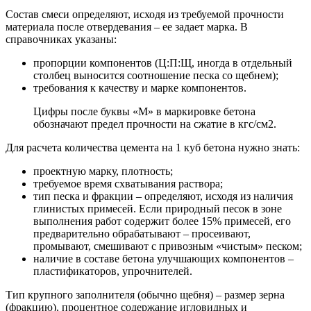
Состав смеси определяют, исходя из требуемой прочности
материала после отвердевания – ее задает марка. В
справочниках указаны:
пропорции компонентов (Ц:П:Щ, иногда в отдельный
столбец выносится соотношение песка со щебнем);
требования к качеству и марке компонентов.
Цифры после буквы «М» в маркировке бетона
обозначают предел прочности на сжатие в кгс/см2.
Для расчета количества цемента на 1 куб бетона нужно знать:
проектную марку, плотность;
требуемое время схватывания раствора;
тип песка и фракции – определяют, исходя из наличия
глинистых примесей. Если природный песок в зоне
выполнения работ содержит более 15% примесей, его
предварительно обрабатывают – просеивают,
промывают, смешивают с привозным «чистым» песком;
наличие в составе бетона улучшающих компонентов –
пластификаторов, упрочнителей.
Тип крупного заполнителя (обычно щебня) – размер зерна
(фракцию), процентное содержание игловидных и