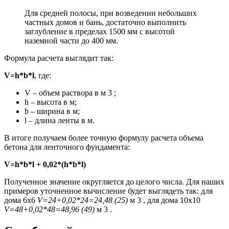
Для средней полосы, при возведении небольших
частных домов и бань, достаточно выполнить
заглубление в пределах 1500 мм с высотой
наземной части до 400 мм.
Формула расчета выглядит так:
V=h*b*l
, где:
V – объем раствора в м 3 ;
h – высота в м;
b – ширина в м;
l – длина ленты в м.
В итоге получаем более точную формулу расчета объема
бетона для ленточного фундамента:
V=h*b*l + 0,02*(h*b*l)
Полученное значение округляется до целого числа. Для наших
примеров уточненное вычисление будет выглядеть так: для
дома 6х6
V=24+0,02*24=24,48 (25)
м 3 , для дома 10х10
V=48+0,02*48=48,96 (49)
м 3 .