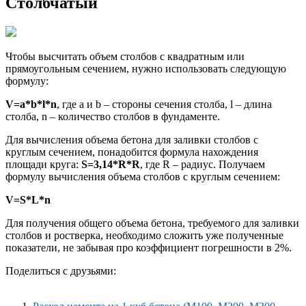
Столбчатый
Чтобы высчитать объем столбов с квадратным или
прямоугольным сечением, нужно использовать следующую
формулу:
V=a*b*l*n
, где a и b – стороны сечения столба, l – длина
столба, n – количество столбов в фундаменте.
Для вычисления объема бетона для заливки столбов с
круглым сечением, понадобится формула нахождения
площади круга:
S=3,14*R*R
, где R – радиус. Получаем
формулу вычисления объема столбов с круглым сечением:
V=S*L*n
Для получения общего объема бетона, требуемого для заливки
столбов и ростверка, необходимо сложить уже полученные
показатели, не забывая про коэффициент погрешности в 2%.
Поделиться с друзьями: