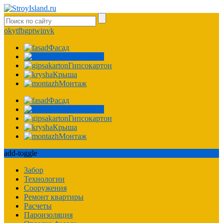
ok
yt
fb
gp
tw
in
vk
Фасад
Фундамент
Гипсокартон
Крыша
Монтаж
Фасад
Фундамент
Гипсокартон
Крыша
Монтаж
add-toggle
Забор
Технологии
Сооружения
Ремонт квартиры
Расчеты
Пароизоляция