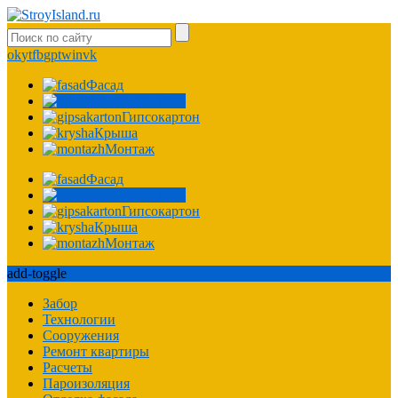
ok
yt
fb
gp
tw
in
vk
Фасад
Фундамент
Гипсокартон
Крыша
Монтаж
Фасад
Фундамент
Гипсокартон
Крыша
Монтаж
add-toggle
Забор
Технологии
Сооружения
Ремонт квартиры
Расчеты
Пароизоляция