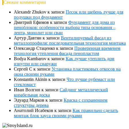
Свежие комментарии
Alexandr Zhukov
к записи
Песок или щебень лучше для
подушки под фундамент
Дмитрий Ефимов
к записи
Фундамент для дома из
пеноблоков: особенности выбора типа основания –
лента, монолит или сваи
Артур Давтян
к записи
Вентилируемый фасад из
металлопрофиля: последовательная технология монтажа
Олександр Стаценко
к записи
Проверенная временем
технология утепления фасада пенопластом
Bodya Kambarov
к записи
Как лучше утеплить дом
изнутри или снаружи
Сергей С
к записи
Установка пластиковых откосов на
окна своими руками
Konstantin Akinin
к записи
Что лучше рубемаст или
стекломаст
Иван Волгин
к записи
Сайдинг металлический
корабельная доска
Эдуард Марков
к записи
Краска с сохранением
структуры дерева
Анатолий Исабеков
к записи
Как правильно сделать
монтаж блок хауса своими руками