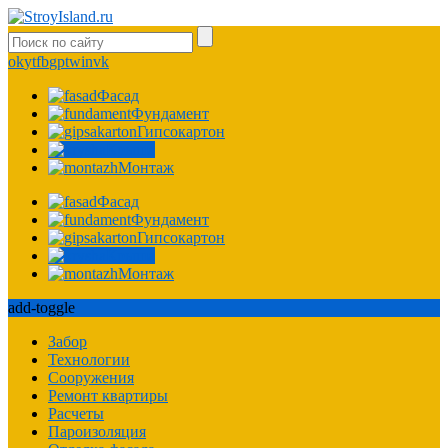
ok
yt
fb
gp
tw
in
vk
Фасад
Фундамент
Гипсокартон
Крыша
Монтаж
Фасад
Фундамент
Гипсокартон
Крыша
Монтаж
add-toggle
Забор
Технологии
Сооружения
Ремонт квартиры
Расчеты
Пароизоляция